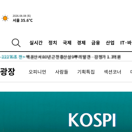
2026.08.08 (토)
서울 35.6℃
2시간 전 >
[속보]뉴욕증시 상승 마감…S&P 0.6% 나스닥 1.3%↑
-32224초 전 >
온열질환 사망자 3명 늘어…누적 환자 3000명 돌파
실시간
정치
국제
경제
금융
산업
IT·
-26169초 전 >
강릉에 시간당 81.4㎜ 물폭탄…도로 잠기고 담벼락 붕괴
-22276초 전 >
백운산서 80년근 천종산삼 9뿌리 발견…감정가 1.3억원
-19986초 전 >
선재도서 해루질 나섰다 실종 60대, 닷새 만에 숨진 채 발견
광장
오피니언
사람들
기획특집
섹션코너
-17520초 전 >
남자 농구, 나고야 아시안게임서 '홈팀' 일본과 한일전
-16896초 전 >
여수 오동도 해상서 모터보트 전복…1명 사망·1명 실종
-13123초 전 >
극한폭염 한풀 꺾이지만…'낮 최고 35도' 무더위, 열대야 계속
주 날씨]
-10141초 전 >
축구협회 "압수수색·성접대 논란 사과…쇄신의 기회로 삼겠다
-8658초 전 >
[속보]'압수수색·성접대 논란' 축구협회 "실망과 걱정 안겨드려
송"
45분 전 >
'최고 37도' 폭염 지속…강원동해안 최대 150㎜ 비
2시간 전 >
[속보]뉴욕증시 상승 마감…S&P 0.6% 나스닥 1.3%↑
-32224초 전 >
온열질환 사망자 3명 늘어…누적 환자 3000명 돌파