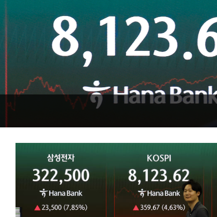
-26169초 전 >
강릉에 시간당 81.4㎜ 물폭탄…도로 잠기고 담벼락 붕괴
-22276초 전 >
백운산서 80년근 천종산삼 9뿌리 발견…감정가 1.3억원
-19986초 전 >
선재도서 해루질 나섰다 실종 60대, 닷새 만에 숨진 채 발견
-17520초 전 >
남자 농구, 나고야 아시안게임서 '홈팀' 일본과 한일전
-16896초 전 >
여수 오동도 해상서 모터보트 전복…1명 사망·1명 실종
-13123초 전 >
극한폭염 한풀 꺾이지만…'낮 최고 35도' 무더위, 열대야 계속
주 날씨]
-10141초 전 >
축구협회 "압수수색·성접대 논란 사과…쇄신의 기회로 삼겠다
-8658초 전 >
[속보]'압수수색·성접대 논란' 축구협회 "실망과 걱정 안겨드려
송"
45분 전 >
'최고 37도' 폭염 지속…강원동해안 최대 150㎜ 비
2시간 전 >
[속보]뉴욕증시 상승 마감…S&P 0.6% 나스닥 1.3%↑