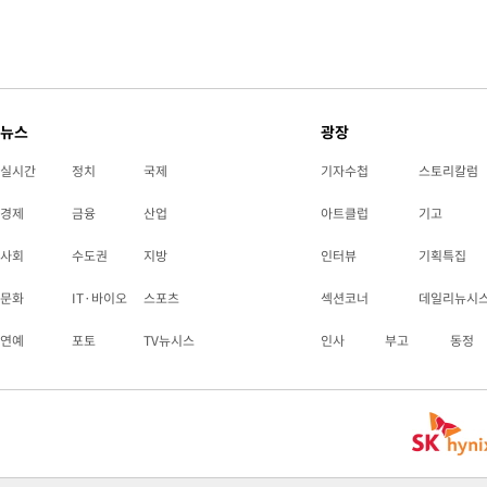
뉴스
광장
실시간
정치
국제
기자수첩
스토리칼럼
경제
금융
산업
아트클럽
기고
사회
수도권
지방
인터뷰
기획특집
문화
IT·바이오
스포츠
섹션코너
데일리뉴시
연예
포토
TV뉴시스
인사
부고
동정