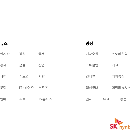
뉴스
광장
실시간
정치
국제
기자수첩
스토리칼럼
경제
금융
산업
아트클럽
기고
사회
수도권
지방
인터뷰
기획특집
문화
IT·바이오
스포츠
섹션코너
데일리뉴시
연예
포토
TV뉴시스
인사
부고
동정