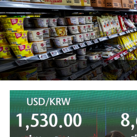
으로 임시 배치해 산단 조기 착공"
-10706초 전 >
포항스틸야드 관중석 천장 석재 낙하…K리그 전구장 긴급 점검
10분 전 >
[속보]'전장연 시위' 1호선 용산역 상행선 무정차 통과 종료
36분 전 >
[속보]코스닥 지수 5%대 급등에 '매수 사이드카' 발동
1시간 전 >
[속보]원·달러 환율, 오전 9시 1410.3원
1시간 전 >
[속보]코스닥, 8.85포인트(1.11%) 오른 807.66 개장
1시간 전 >
[속보]코스피, 47.56포인트(0.76%) 오른 6306.33 개장
1시간 전 >
[속보]지하철 1호선 상행선 용산역 무정차 통과…"집회·시위"
2시간 전 >
'낮 최고 34도' 전국 더위 지속…강원·경상권 오전 비
-28314초 전 >
[단독]체온 40.6도 쓰러진 해명…"엄살"이라며 훈련강요
-27322초 전 >
[속보]강훈식 "충청권 246조·영남권 107조 투자 프로젝트 올
수"
-26969초 전 >
[속보]강훈식 "반도체 함께 성장 프로젝트 10년간 1조원 규모 
진…상생무역금융 5조 공급"
-26521초 전 >
[속보]강훈식 "연내 메가특구특별법 제정 추진…인허가·환경
평가 단축"
-24889초 전 >
[속보]경찰, '내부 비리' 자진신고자 징계 감면…포상금 1억으
대
-24133초 전 >
누그러진 극한 폭염…'낮 최고 34도' 무더위는 이어져[내일날씨
-20724초 전 >
제주 골프장서 멧돼지 출현 결국 사살…'이용객 대피'
-18542초 전 >
[속보]원·달러 환율, 2.3원 오른 1418.4원 마감