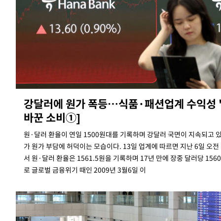
-18386초 전 >
[속보]코스피, 40.89포인트(0.65%) 오른 6299.66 마감
-18372초 전 >
[속보]코스닥, 55.66포인트(6.97%) 오른 854.47 마감
-15079초 전 >
대포통장 107개로 불법도박 수익 5062억 세탁…19명 검거
-13556초 전 >
[속보]이 대통령 "2028년 중순까지 광주 군공항 기능 다른 군
으로 임시 배치해 산단 조기 착공"
-10706초 전 >
포항스틸야드 관중석 천장 석재 낙하…K리그 전구장 긴급 점검
10분 전 >
[속보]'전장연 시위' 1호선 용산역 상행선 무정차 통과 종료
36분 전 >
[속보]코스닥 지수 5%대 급등에 '매수 사이드카' 발동
강달러에 원가 폭등…식품·패션업계 수익성 
1시간 전 >
[속보]원·달러 환율, 오전 9시 1410.3원
바꾼 소비①]
1시간 전 >
[속보]코스닥, 8.85포인트(1.11%) 오른 807.66 개장
원·달러 환율이 연일 1500원대를 기록하며 강달러 국면이 지속되고 
1시간 전 >
[속보]코스피, 47.56포인트(0.76%) 오른 6306.33 개장
가 원가 부담에 허덕이는 모습이다. 13일 업계에 따르면 지난 6일 오
1시간 전 >
[속보]지하철 1호선 상행선 용산역 무정차 통과…"집회·시위"
서 원·달러 환율은 1561.5원을 기록하며 17년 만에 장중 달러당 15
2시간 전 >
'낮 최고 34도' 전국 더위 지속…강원·경상권 오전 비
로 글로벌 금융위기 때인 2009년 3월6일 이