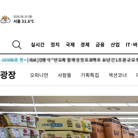
2026.08.10 (월)
서울 31.6℃
2시간 전 >
'낮 최고 34도' 전국 더위 지속…강원·경상권 오전 비
-28314초 전 >
[단독]체온 40.6도 쓰러진 해명…"엄살"이라며 훈련강요
실시간
정치
국제
경제
금융
산업
IT·
-27322초 전 >
[속보]강훈식 "충청권 246조·영남권 107조 투자 프로젝트 올
수"
-26969초 전 >
[속보]강훈식 "반도체 함께 성장 프로젝트 10년간 1조원 규모 
진…상생무역금융 5조 공급"
-26521초 전 >
[속보]강훈식 "연내 메가특구특별법 제정 추진…인허가·환경
광장
오피니언
사람들
기획특집
섹션코너
평가 단축"
-24889초 전 >
[속보]경찰, '내부 비리' 자진신고자 징계 감면…포상금 1억으
대
-24133초 전 >
누그러진 극한 폭염…'낮 최고 34도' 무더위는 이어져[내일날씨
-20724초 전 >
제주 골프장서 멧돼지 출현 결국 사살…'이용객 대피'
-18542초 전 >
[속보]원·달러 환율, 2.3원 오른 1418.4원 마감
-18386초 전 >
[속보]코스피, 40.89포인트(0.65%) 오른 6299.66 마감
-18372초 전 >
[속보]코스닥, 55.66포인트(6.97%) 오른 854.47 마감
-15079초 전 >
대포통장 107개로 불법도박 수익 5062억 세탁…19명 검거
-13556초 전 >
[속보]이 대통령 "2028년 중순까지 광주 군공항 기능 다른 군