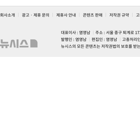
회사소개
광고 · 제휴 문의
제휴사 안내
콘텐츠 판매
저작권 규약
고
대표이사 : 염영남
주소 : 서울 중구 퇴계로 1
발행인 : 염영남
편집인 : 염영남
고충처리인
뉴시스의 모든 콘텐츠는 저작권법의 보호를 받는 바, 무