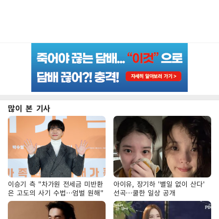
많이 본 기사
이승기 측 "차가원 전세금 미반환
아이유, 장기하 '별일 없이 산다'
은 고도의 사기 수법…엄벌 원해"
선곡…쿨한 일상 공개