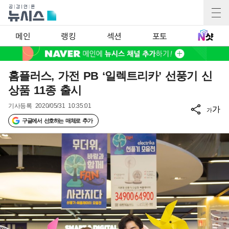
메인
랭킹
섹션
포토
홈플러스, 가전 PB ‘일렉트리카’ 선풍기 신
상품 11종 출시
기사등록
2020/05/31 10:35:01
가
가
구글에서 선호하는 매체로 추가