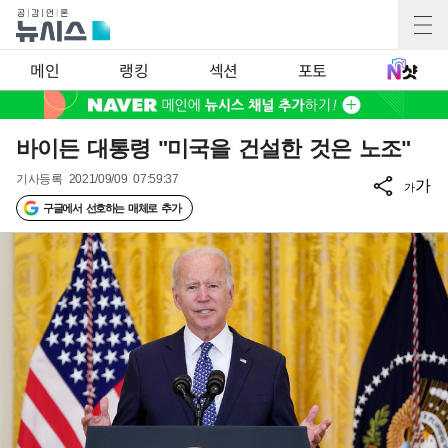
메인
랭킹
섹션
포토
바이든 대통령 "미국을 건설한 것은 노조"
기사등록
2021/09/09 07:59:37
가
가
구글에서 선호하는 매체로 추가