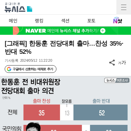
메인
랭킹
섹션
포토
[그래픽] 한동훈 전당대회 출마…찬성 35%·
반대 52%
기사등록
2024/05/12 11:22:20
가
가
구글에서 선호하는 매체로 추가