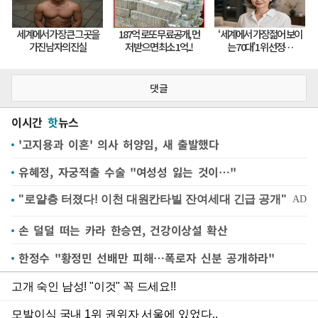
댓글
이시간
핫
뉴스
'고지용과 이혼' 의사 허양임, 새 출발했다
유혜정, 자궁적출 수술 "여성성 잃는 것이…"
손 덜덜 떠는 카라 한승연, 건강이상설 확산
한정수 "황정민 선배만 피해…폭로자 신분 공개하라"