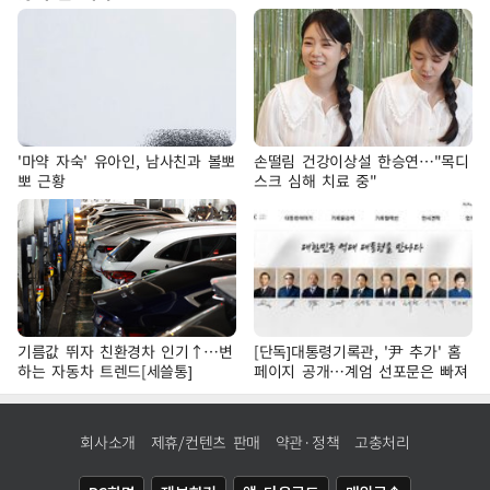
'마약 자숙' 유아인, 남사친과 볼뽀
손떨림 건강이상설 한승연…"목디
뽀 근황
스크 심해 치료 중"
기름값 뛰자 친환경차 인기↑…변
[단독]대통령기록관, '尹 추가' 홈
하는 자동차 트렌드[세쓸통]
페이지 공개…계엄 선포문은 빠져
회사소개
제휴/컨텐츠 판매
약관·정책
고충처리