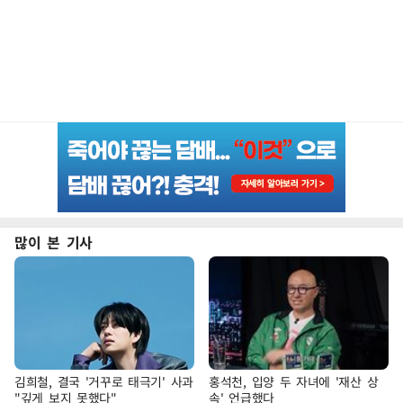
많이 본 기사
김희철, 결국 '거꾸로 태극기' 사과
홍석천, 입양 두 자녀에 '재산 상
"깊게 보지 못했다"
속' 언급했다