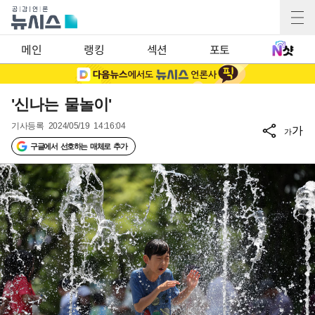
메인
랭킹
섹션
포토
'신나는 물놀이'
기사등록
2024/05/19 14:16:04
가
가
구글에서 선호하는 매체로 추가