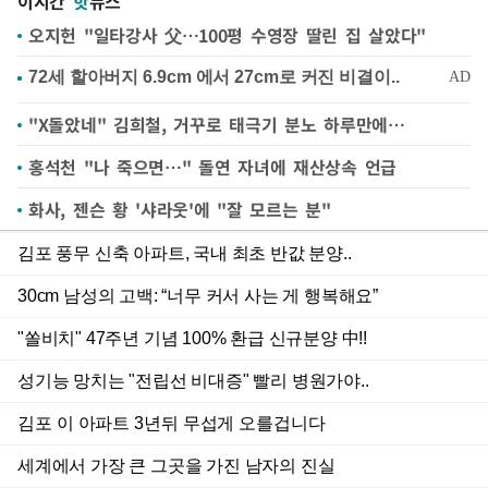
이시간
핫
뉴스
오지헌 "일타강사 父…100평 수영장 딸린 집 살았다"
"X돌았네" 김희철, 거꾸로 태극기 분노 하루만에…
홍석천 "나 죽으면…" 돌연 자녀에 재산상속 언급
화사, 젠슨 황 '샤라웃'에 "잘 모르는 분"