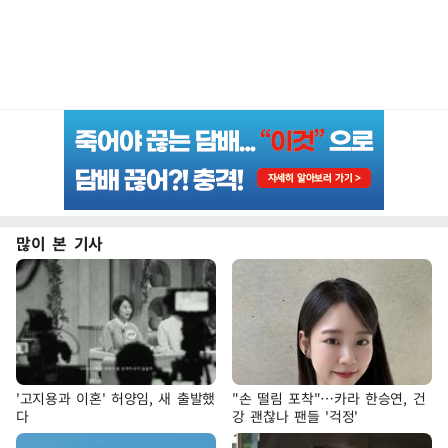
많이 본 기사
'고지용과 이혼' 허양임, 새 출발했
"손 떨림 포착"…카라 한승연, 건
다
강 괜찮나 팬들 '걱정'