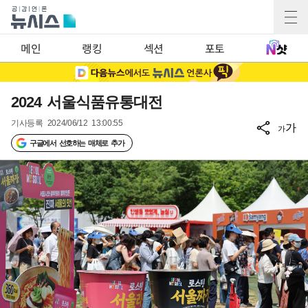
메인
랭킹
섹션
포토
2024 서울식품유통대전
기사등록
2024/06/12 13:00:55
가
가
구글에서 선호하는 매체로 추가