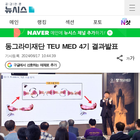
메인
랭킹
섹션
포토
동그라미재단 TEU MED 4기 결과발표
기사등록
2024/06/17 10:44:39
가
가
구글에서 선호하는 매체로 추가