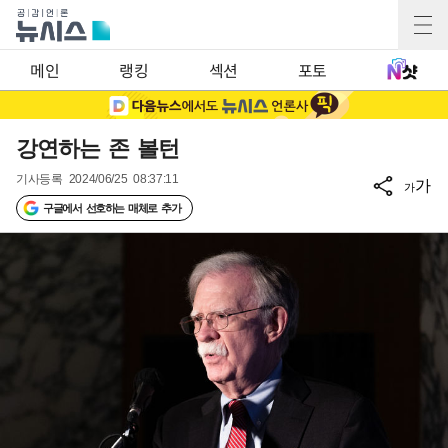
메인
랭킹
섹션
포토
강연하는 존 볼턴
기사등록
2024/06/25 08:37:11
가
가
구글에서 선호하는 매체로 추가