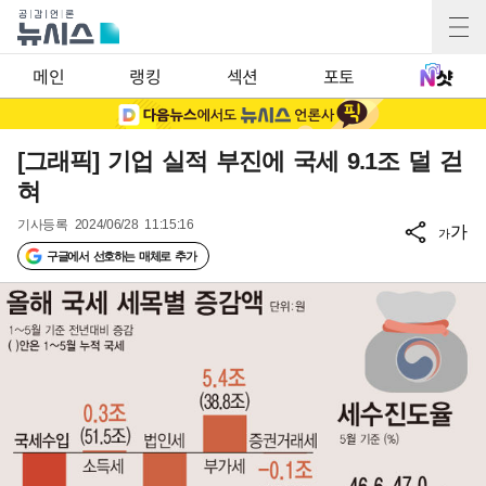
메인
랭킹
섹션
포토
[그래픽] 기업 실적 부진에 국세 9.1조 덜 걷
혀
기사등록
2024/06/28 11:15:16
가
가
구글에서 선호하는 매체로 추가