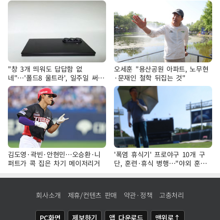
"창 3개 띄워도 답답함 없
오세훈 "용산공원 아파트, 노무현
네"…'폴드8 울트라', 일주일 써보
·문재인 철학 뒤집는 것"
니
김도영·곽빈·안현민…오승환·니
'폭염 휴식기' 프로야구 10개 구
퍼트가 콕 집은 차기 메이저리거
단, 훈련·휴식 병행…"야외 훈련
해도 안전 최우선"
회사소개
제휴/컨텐츠 판매
약관·정책
고충처리
PC화면
제보하기
앱 다운로드
맨위로↑