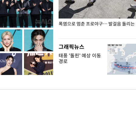
전남광주… 열화상 카메라에 담긴
폭염으로 멈춘 프로야구… 발걸음 돌리는
그래픽뉴스
태풍 '돌핀' 예상 이동
경로