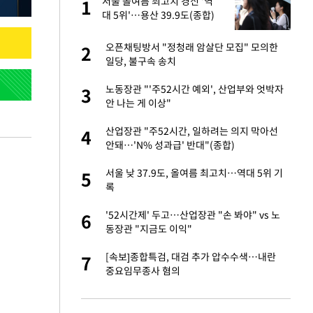
미
서울 올여름 최고치 경신 '역
1
1
…엄
대 5위'…용산 39.9도(종합)
이 산다' 선곡…쿨한
오픈채팅방서 "정청래 암살단 모집" 모의한
2
2
일당, 불구속 송치
하는 프리랜서…받
노동장관 "'주52시간 예외', 산업부와 엇박자
3
3
안 나는 게 이상"
앗겨…지금이라면 가
산업장관 "주52시간, 일하려는 의지 막아선
4
4
안돼…'N% 성과급' 반대"(종합)
성 접대 파문에 "현
서울 낮 37.9도, 올여름 최고치…역대 5위 기
5
5
록
비스 장애 발생…"원
'52시간제' 두고…산업장관 "손 봐야" vs 노
6
6
동장관 "지금도 이익"
일까지 취소…11일
[속보]종합특검, 대검 추가 압수수색…내란
7
7
중요임무종사 혐의