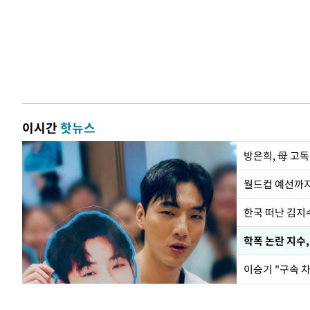
이시간
핫뉴스
방은희, 母 고독
월드컵 예선까지
한국 떠난 김지
학폭 논란 지수
이승기 "구속 차