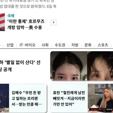
년 전 국가대표팀 경기 전 외국인 심
성 접대를 한 것으로 밝혀졌다. 6일 축
 의원실은 축구협회가 2011~2012
국제
경제
게 성 접대한 사실을 확인했다. 당시
'이란 통제' 호르무즈
초고가 겨냥 세제
과 감독관 등 10여 명에게 한 번에
개방 임박…美 수용
편…전월세 '유탄'
00만원이 넘는 돈을 성
할까
려
융
산업
IT·바이오
사회
수도권
지방
문화
스포츠
하 '별일 없이 산다' 선
상 공개
김혜수 "우린 돈 받
효린 "절친에게 남친
고 일하는 프리랜
빼앗겨…지금이라면
서…받는 만큼 해내
가만 안 있어"
야"