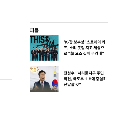
피플
'K-팝 보부상' 스트레이 키
즈, 소리 봇짐 지고 세상으
로 "韓 요소 깊게 우려내"
전성수 "서리풀지구 주민
의견, 국토부·LH에 충실히
전달할 것"