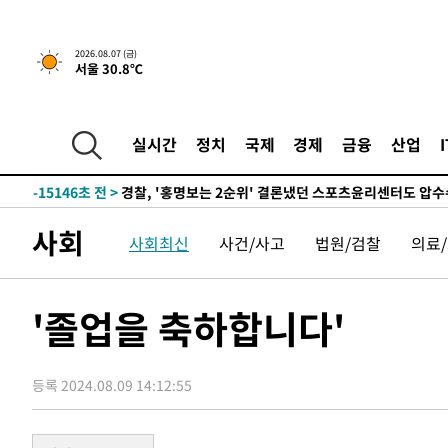
5시간 전 >
내일까지 39도 '펄펄'…기상청 "태풍 지나며 폭염 잠시 꺾인
2026.08.07 (금)
서울 30.8℃
-18232초 전 >
'월드컵 탈락 후폭풍' 축구협회…11시간 걸린 초유의 압
합)
-17668초 전 >
[속보] 뉴욕증시, 혼조 출발…나스닥 0.3%↓, 다우 0.1
-16461초 전 >
축구협회, 15년 전 심판 성 접대 파문에 "현재는 내부 지
실시간
정치
국제
경제
금융
산업
-15146초 전 >
경찰, '홍명보는 2순위' 결론냈던 스포츠윤리센터도 압
-742초 전 >
[속보]합참 "北 발사체는 단거리탄도미사일…감시·경계태세
-490초 전 >
日방위성, 北이 동해로 쏜 발사체는 탄도미사일 가능성
사회
사회최신
사건/사고
법원/검찰
의료
18분 전 >
[속보] SKT, 에이닷 서비스 장애 발생…"원인 파악 중"
27분 전 >
[속보]합참 "북, 동해상으로 미상 발사체 발사"
37분 전 >
'낮 최고 39도' 불볕더위…한밤 열대야도 계속[내일날씨]
'졸업을 축하합니다'
38분 전 >
[속보]7~9일 프로야구 3연전도 폭염 취소…11일 재개
44분 전 >
"韓 외환시장 개입 관측 배경엔 美의 대한국 무역적자 있어"
등록 2024.08.09 14:12:55
47분 전 >
'월드컵 탈락 후폭풍' 축구협회…초유의 압수수색에 '충격·당
49분 전 >
서울 낮 37.9도, 올여름 최고치 경신…영등포 순간 '40도'
57분 전 >
[속보]종합특검, 대검 추가 압수수색…내란 중요임무종사 혐의