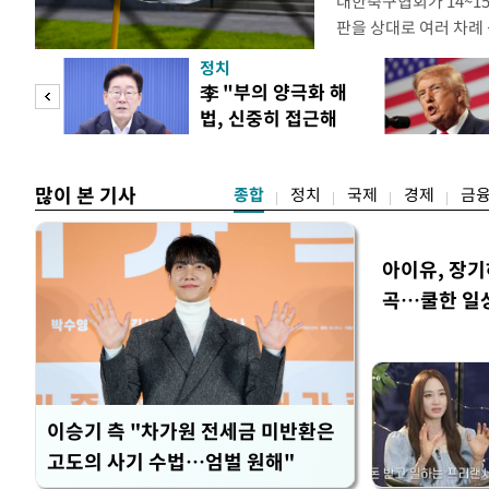
대한축구협회가 14~15
판을 상대로 여러 차례 
구계에 따르면 국회의 한
정치
년 국제심판 10여 명에
"사적
李 "부의 양극화 해
축구협회는 외국인 심판
법, 신중히 접근해
수십만원에서 많게는 1
 차
야"
많이 본 기사
종합
정치
국제
경제
금
아이유, 장기
곡…쿨한 일
이승기 측 "차가원 전세금 미반환은
고도의 사기 수법…엄벌 원해"