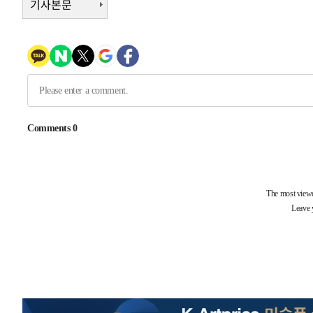
기사본문
2시간 전 >
[속보]코스닥, 800p 회복…0.26% 오른 801.67 마감
2시간 전 >
[속보]코스피, 301.88포인트(4.58%) 내린 6296.38 마감
2시간 전 >
[속보]원·달러 환율, 0.7원 내린 1423.8원 마감
2시간 전 >
"여기 떨어졌다"…다누리, 스페이스X 로켓 달 충돌 흔적 포착
3시간 전 >
손흥민, 5경기 연속골 실패…LAFC는 승부차기 끝 과달라하라
5시간 전 >
내일까지 39도 '펄펄'…기상청 "태풍 지나며 폭염 잠시 꺾인
-18232초 전 >
'월드컵 탈락 후폭풍' 축구협회…11시간 걸린 초유의 압
합)
-17668초 전 >
[속보] 뉴욕증시, 혼조 출발…나스닥 0.3%↓, 다우 0.1
-16461초 전 >
축구협회, 15년 전 심판 성 접대 파문에 "현재는 내부 지
-15146초 전 >
경찰, '홍명보는 2순위' 결론냈던 스포츠윤리센터도 압
-742초 전 >
[속보]합참 "北 발사체는 단거리탄도미사일…감시·경계태세
-490초 전 >
日방위성, 北이 동해로 쏜 발사체는 탄도미사일 가능성
18분 전 >
[속보] SKT, 에이닷 서비스 장애 발생…"원인 파악 중"
27분 전 >
[속보]합참 "북, 동해상으로 미상 발사체 발사"
37분 전 >
'낮 최고 39도' 불볕더위…한밤 열대야도 계속[내일날씨]
38분 전 >
[속보]7~9일 프로야구 3연전도 폭염 취소…11일 재개