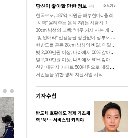
기자수첩
반도체 호황에도 경제 기초체
력 '뚝‘…서비스업 키워야