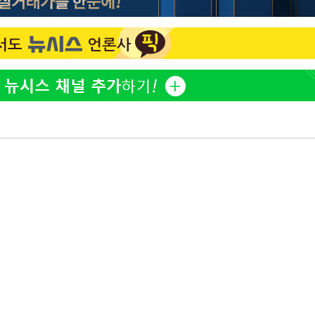
이승기 측 "차가원 전세금 
1
반환은 고도의 사기 수법
벌 원해"
황'
아이유, 장기하 '별일 없
2
일상 공개
김혜수 "우린 돈 받고 일
3
는 만큼 해내야"
효린 "절친에게 남친 빼
4
만 안 있어"
축구협회, 15년 전 심판 
5
 격파
재는 내부 지침 준수"
다"
[속보] SKT, 에이닷 서
6
인 파악 중"
극한 폭염에 프로야구 9
7
재개