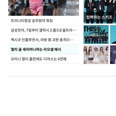
컴백하는 스키즈
입추 하루 앞둔 
트리니티항공 승무원의 워킹
폭염
삼성전자, 7일부터 갤럭시 Z 폴드8 울트라·폴드8·플립8 출시
멕시코 인플루언서, 라방 중 괴한 총격으로 사망
멀티 골 세리머니하는 리오넬 메시
오타니 멀티 홈런에도 다저스는 6연패