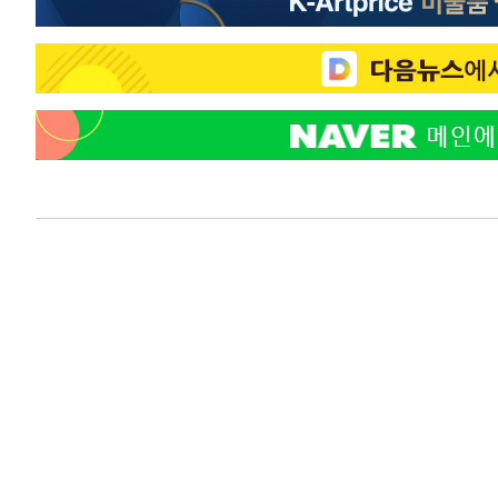
44분 전 >
"韓 외환시장 개입 관측 배경엔 美의 대한국 무역적자 있어"
47분 전 >
'월드컵 탈락 후폭풍' 축구협회…초유의 압수수색에 '충격·당
49분 전 >
서울 낮 37.9도, 올여름 최고치 경신…영등포 순간 '40도'
57분 전 >
[속보]종합특검, 대검 추가 압수수색…내란 중요임무종사 혐의
2시간 전 >
[속보]코스닥, 800p 회복…0.26% 오른 801.67 마감
2시간 전 >
[속보]코스피, 301.88포인트(4.58%) 내린 6296.38 마감
2시간 전 >
[속보]원·달러 환율, 0.7원 내린 1423.8원 마감
2시간 전 >
"여기 떨어졌다"…다누리, 스페이스X 로켓 달 충돌 흔적 포착
3시간 전 >
손흥민, 5경기 연속골 실패…LAFC는 승부차기 끝 과달라하라
5시간 전 >
내일까지 39도 '펄펄'…기상청 "태풍 지나며 폭염 잠시 꺾인