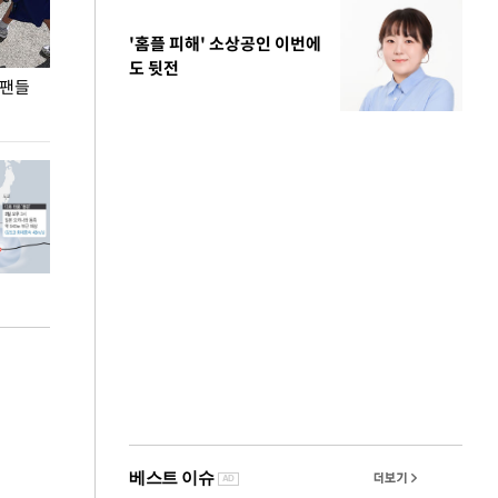
'홈플 피해' 소상공인 이번에
도 뒷전
 팬들
이 대통령, '청년 대책 속도 높여야…폭염 문제도
입추 코앞인데 전
총력 대응'