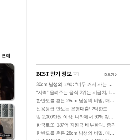
금융
개
외국인 폭풍매도에
 우
코스피 6200선 주저
앉아
연예