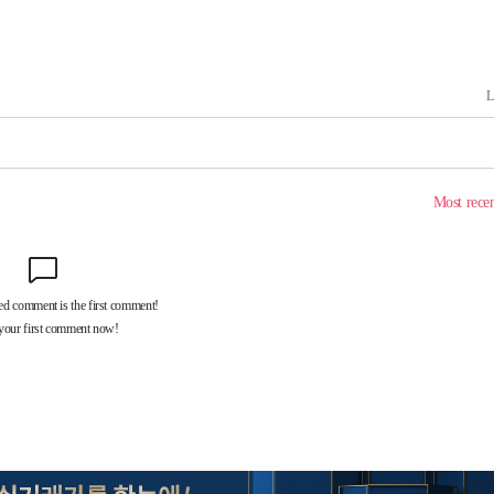
 격파
다"
수수색(종
4%↑
침 준수"
수수색
 강화"