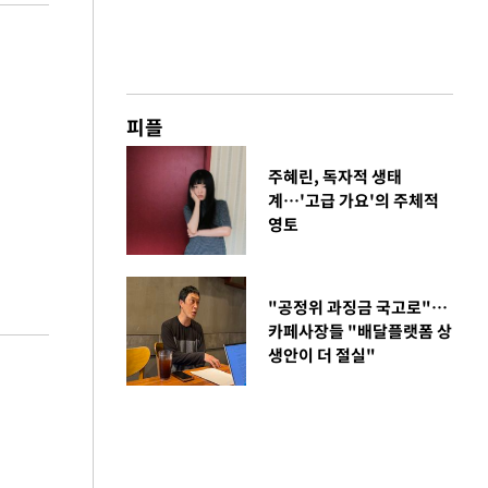
피플
주혜린, 독자적 생태
계…'고급 가요'의 주체적
영토
"공정위 과징금 국고로"…
카페사장들 "배달플랫폼 상
생안이 더 절실"