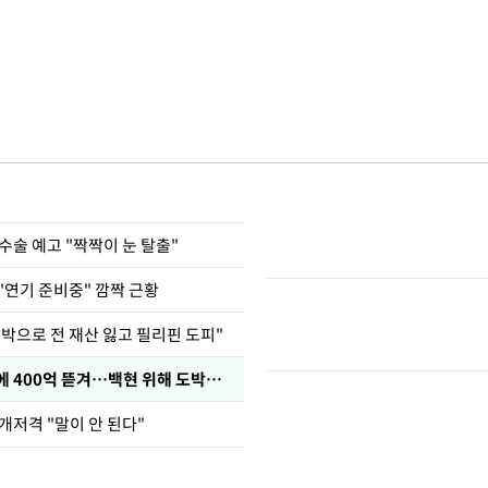
수술 예고 "짝짝이 눈 탈출"
"연기 준비중" 깜짝 근황
도박으로 전 재산 잃고 필리핀 도피"
차가원 "MC몽에 400억 뜯겨…백현 위해 도박빚 갚아줘"
개저격 "말이 안 된다"