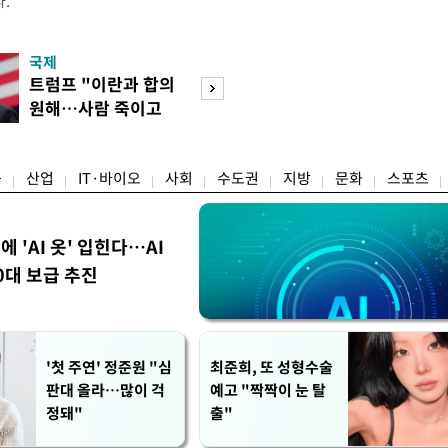
.
국제
경제
트럼프 "이란과 합의
엔화 이어 원화 
원해…사람 죽이고
한 美…환율 안정 
싶지 않아"
군' 되나
융
산업
IT·바이오
사회
수도권
지방
문화
스포츠
에 'AI 옷' 입힌다…AI
0대 보급 추진
'첫 주연' 정준원 "심
최준희, 또 성형수술
판대 올라…많이 걱
예고 "짝짝이 눈 탈
정돼"
출"