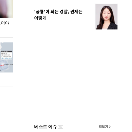
'공룡'이 되는 경찰, 견제는
어떻게
있어야
장동혁 "李 대통령 역대급 망언…정신세계 궁금
이재명 대통령, 
하다"
선 다해 강구해야