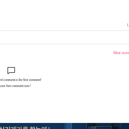
장
 구축
조 마감 다
 어려워"
무부 대변인