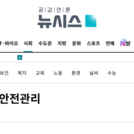
무부 대변인
월 중 예
IT·바이오
사회
수도권
지방
문화
스포츠
연예
장
/보건
복지
교육
노동
환경
날씨
수능
 구축
 안전관리
조 마감 다
 어려워"
무부 대변인
월 중 예