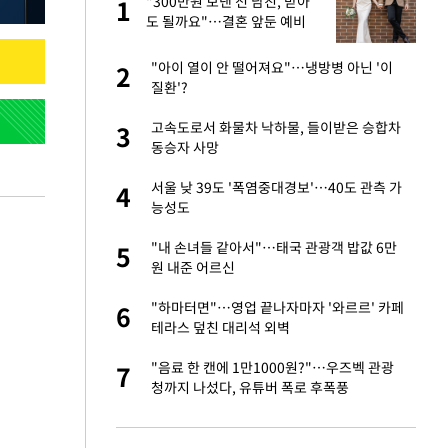
"300만원 보낸 전 남친, 받아
1
1
세
도 될까요"…결혼 앞둔 예비
신부의 뜻밖 고충
입힌다…AI 로봇 연
"아이 열이 안 떨어져요"…냉방병 아닌 '이
2
2
질환'?
대 올라…많이 걱정
고속도로서 화물차 낙하물, 들이받은 승합차
3
3
동승자 사망
"짝짝이 눈 탈출"
서울 낮 39도 '폭염중대경보'…40도 관측 가
4
4
능성도
 재산 잃고 필리핀
"내 손녀들 같아서"…태국 관광객 밥값 6만
5
5
원 내준 어르신
 소환…韓 환율 안
"하마터면"…영업 끝나자마자 '와르르' 카페
6
6
테라스 덮친 대리석 외벽
사 안한 '무개념'
"음료 한 캔에 1만1000원?"…우즈벡 관광
7
7
청까지 나섰다, 유튜버 폭로 후폭풍