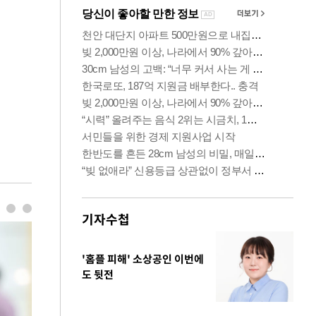
기자수첩
'홈플 피해' 소상공인 이번에
도 뒷전