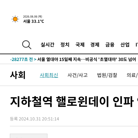
1시간 전 >
[속보] "이란-오만, 호르무즈 해협 통행 항로 합의" 이란 외
2026.08.06 (목)
서울 33.1℃
-31651초 전 >
[속보]산업장관 "美무역법 제301조 과잉생산 결과 발표 8
상
-31444초 전 >
[속보]코스피 매도사이드카 발동…4%대 급락
-30716초 전 >
[속보]전남광주 초대 시민추천 부시장에 백승주·윤난실
실시간
정치
국제
경제
금융
산업
-28277초 전 >
서울 열대야 15일째 지속…비공식 '초열대야' 30도 넘어
-26844초 전 >
[속보]코스닥, 2.15포인트(0.27%) 내린 797.44 출발
-26827초 전 >
[속보]코스피, 119.51포인트(1.81%) 내린 6478.75 개
사회
사회최신
사건/사고
법원/검찰
의료
-23274초 전 >
6월 경상수지 497.3억 달러…두 달 연속 사상 최대
-23225초 전 >
서울 낮 39도 '폭염중대경보'…40도 관측 가능성도
-20587초 전 >
미 워싱턴주 스포캔 시의 통제불능 3개 산불, 방화선 일부
지하철역 핼로윈데이 인파
-12760초 전 >
[속보] 호르무즈 해협 이란-오만 협상 기대속 뉴욕증시 혼
우 0.49%↑
-11115초 전 >
[속보] 이란 대통령 "지금 최고지도자와 소통하기가 매우
취임 3년 인터뷰
등록 2024.10.31 20:51:14
1시간 전 >
[속보] "이란-오만, 호르무즈 해협 통행 항로 합의" 이란 외
-31651초 전 >
[속보]산업장관 "美무역법 제301조 과잉생산 결과 발표 8
상
-31444초 전 >
[속보]코스피 매도사이드카 발동…4%대 급락