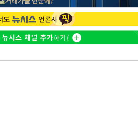
정웅인 첫째 딸, 연기자 지
1
망…또 배우 꿈꾸는 스타 2
정부, 전 산업에 'AI 옷' 
2
1000대 보급 추진
'첫 주연' 정준원 "심판
3
돼"
최준희, 또 성형수술 예고 
4
황기순 "원정 도박으로 전
5
도피"
美, 엔화 방어하며 원화도
6
정 '우군' 되나
브라이언, 눈 마주치고도 인
7
후배 폭로