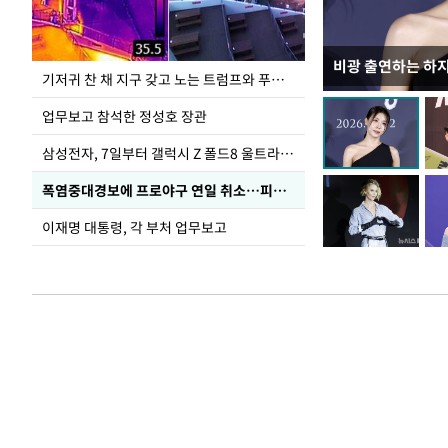
비광 출연하는 하
송영길·정청래·김
기저귀 찬 채 지구 갖고 노는 트럼프와 푸틴 형상 미로
TV 토론
업무보고 참석한 정성호 장관
삼성전자, 7일부터 갤럭시 Z 폴드8 울트라·폴드8·플립8 출시
폭염중대경보에 프로야구 연일 취소…피칭 연습장 '52도'
이재명 대통령, 각 부처 업무보고