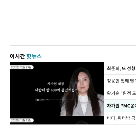
이시간
핫뉴스
최준희, 또 성형
정웅인 첫째 딸 
황기순 "원정 
바다, 워터밤 공