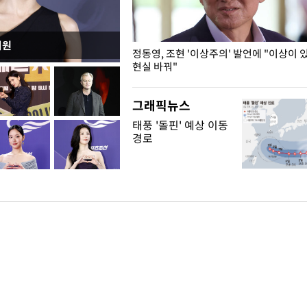
지원
민석, 전당대회 앞두고 두 번째
정동영, 조현 '이상주의' 발언에 "이상이 
현실 바꿔"
그래픽뉴스
태풍 '돌핀' 예상 이동
경로