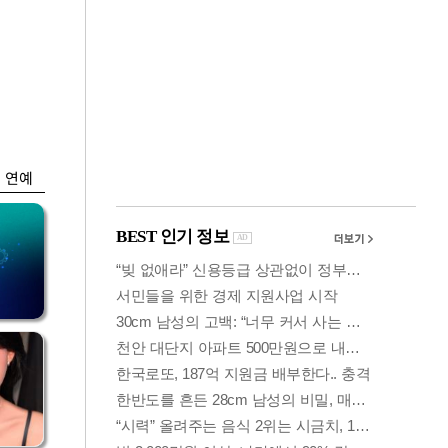
금융
언급
6월 경상수지 497.3
'우
억 달러…38개월 연
속 흑자
연예