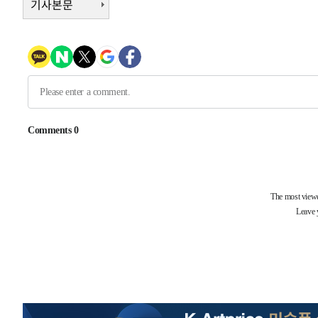
기사본문
-30716초 전 >
[속보]전남광주 초대 시민추천 부시장에 백승주·윤난실
-28277초 전 >
서울 열대야 15일째 지속…비공식 '초열대야' 30도 넘어
-26844초 전 >
[속보]코스닥, 2.15포인트(0.27%) 내린 797.44 출발
-26827초 전 >
[속보]코스피, 119.51포인트(1.81%) 내린 6478.75 개
-23274초 전 >
6월 경상수지 497.3억 달러…두 달 연속 사상 최대
-23225초 전 >
서울 낮 39도 '폭염중대경보'…40도 관측 가능성도
-20587초 전 >
미 워싱턴주 스포캔 시의 통제불능 3개 산불, 방화선 일부
-12760초 전 >
[속보] 호르무즈 해협 이란-오만 협상 기대속 뉴욕증시 혼
우 0.49%↑
-11115초 전 >
[속보] 이란 대통령 "지금 최고지도자와 소통하기가 매우
취임 3년 인터뷰
1시간 전 >
[속보] "이란-오만, 호르무즈 해협 통행 항로 합의" 이란 외