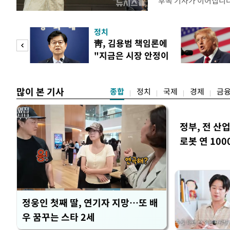
후속 기사가 이어집니다
정치
 놀
靑, 김용범 책임론에
"지금은 시장 안정이
 첫
우선"
많이 본 기사
종합
정치
국제
경제
금
정부, 전 산업
로봇 연 100
정웅인 첫째 딸, 연기자 지망…또 배
우 꿈꾸는 스타 2세