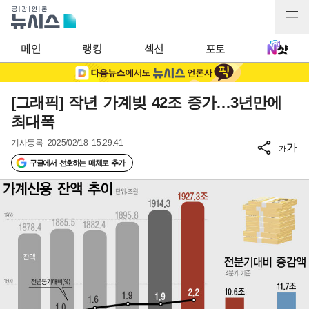
메인
랭킹
섹션
포토
[그래픽] 작년 가계빚 42조 증가…3년만에
최대폭
기사등록
2025/02/18 15:29:41
가
가
구글에서 선호하는 매체로 추가