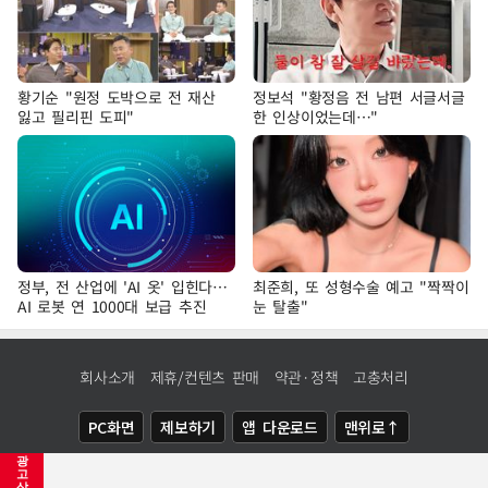
황기순 "원정 도박으로 전 재산
정보석 "황정음 전 남편 서글서글
잃고 필리핀 도피"
한 인상이었는데…"
정부, 전 산업에 'AI 옷' 입힌다…
최준희, 또 성형수술 예고 "짝짝이
AI 로봇 연 1000대 보급 추진
눈 탈출"
회사소개
제휴/컨텐츠 판매
약관·정책
고충처리
PC화면
제보하기
앱 다운로드
맨위로↑
광
COPYRIGHTⓒ
NEWSIS
ALL RIGHTS RESERVED.
고
삭