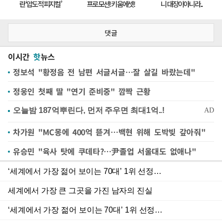
댓글
이시간
핫
뉴스
정보석 "황정음 전 남편 서글서글…잘 살길 바랐는데"
정웅인 첫째 딸 "연기 준비중" 깜짝 근황
차가원 "MC몽에 400억 뜯겨…백현 위해 도박빚 갚아줘"
유승민 "육사 탓에 쿠데타?…尹졸업 서울대도 없애나"