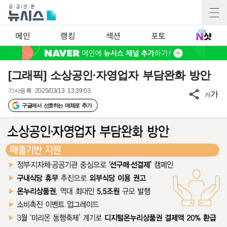
메인
랭킹
섹션
포토
[그래픽] 소상공인·자영업자 부담완화 방안
기사등록
2025/03/13 13:39:03
가
가
구글에서 선호하는 매체로 추가