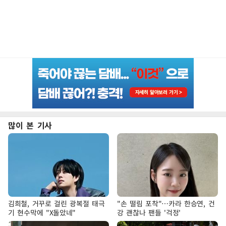
많이 본 기사
김희철, 거꾸로 걸린 광복절 태극
"손 떨림 포착"…카라 한승연, 건
기 현수막에 "X돌았네"
강 괜찮나 팬들 '걱정'