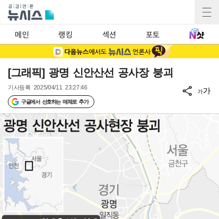
메인
랭킹
섹션
포토
[그래픽] 광명 신안산선 공사장 붕괴
기사등록
2025/04/11 23:27:46
가
가
구글에서 선호하는 매체로 추가