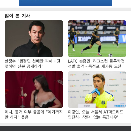
많이 본 기사
한정수 "황정민 선배만 피해…떳
LAFC 손흥민, 리그스컵 톨루카전
떳하면 신분 공개하라"
선발 출격…득점포 재가동 도전
제니, 동거 여부 물음에 "여기까지
이강인, 오늘 서울서 AT마드리드
만 하자" 웃음
입단식…'전례 없는 특급대우'