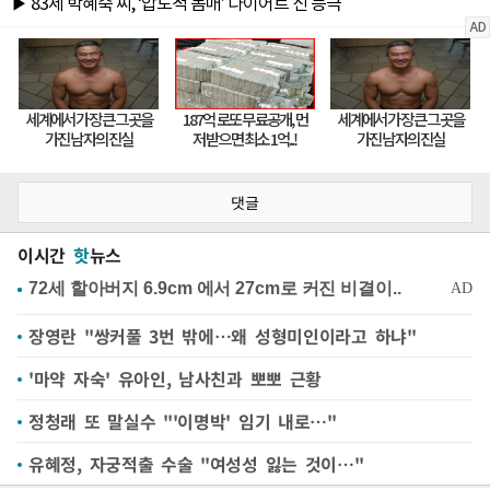
댓글
이시간
핫
뉴스
장영란 "쌍커풀 3번 밖에…왜 성형미인이라고 하냐"
'마약 자숙' 유아인, 남사친과 뽀뽀 근황
정청래 또 말실수 "'이명박' 임기 내로…"
유혜정, 자궁적출 수술 "여성성 잃는 것이…"