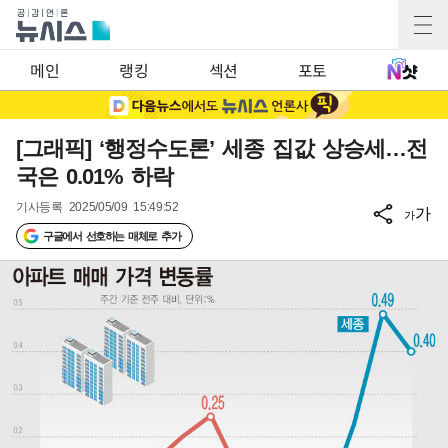
메인
랭킹
섹션
포토
[그래픽] ‘행정수도론’ 세종 집값 상승세…전
국은 0.01% 하락
기사등록
2025/05/09 15:49:52
가
가
구글에서 선호하는 매체로 추가