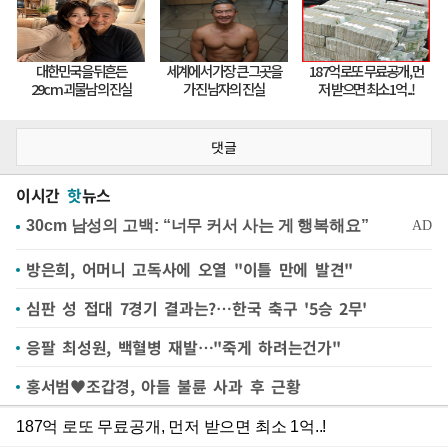
댓글
이시간
핫
뉴스
방은희, 어머니 고독사에 오열 "이틀 만에 발견"
심판 성 접대 7경기 결과는?…한국 축구 '5승 2무'
응팔 최성원, 백혈병 재발…"죽게 하려는건가"
홍서범♥조갑경, 아들 불륜 사과 후 근황