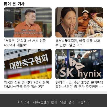
많이 본 기사
"서장훈, 28억에 산 서초 건물
홍서범♥조갑경, 아들 불륜 사과
450억에 매물로"
후 근황…밝은 미소
외국인 심판 성 접대 7경기 들여
SK하이닉스, 주당 375원 분기배당
다보니…한국 축구 '5승 2무'
결정…3분기 중 추가 주주환원 발
표
회사소개
제휴/컨텐츠 판매
약관·정책
고충처리