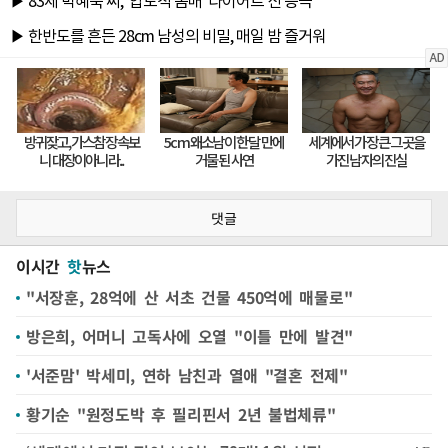
댓글
이시간
핫
뉴스
"서장훈, 28억에 산 서초 건물 450억에 매물로"
방은희, 어머니 고독사에 오열 "이틀 만에 발견"
'서준맘' 박세미, 연하 남친과 열애 "결혼 전제"
황기순 "원정도박 후 필리핀서 2년 불법체류"