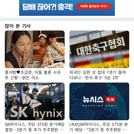
많이 본 기사
홍서범♥조갑경, 아들 불륜 사과
외국인 심판 성 접대 7경기 들여
후 근황…밝은 미소
다보니…한국 축구 '5승 2무'
SK하이닉스, 주당 375원 분기배당
[속보]SK하이닉스, 주당 375원 분
결정…3분기 중 추가 주주환원 발
기 배당…"3분기 중 주주환원 방