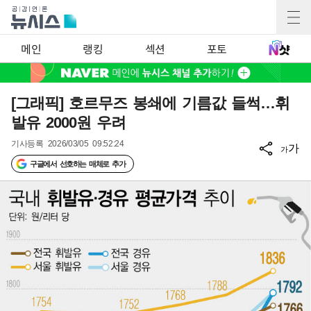
메인
랭킹
섹션
포토
[그래픽] 호르무즈 봉쇄에 기름값 들썩…휘
발유 2000원 우려
기사등록
2026/03/05 09:52:24
가
가
구글에서 선호하는 매체로 추가