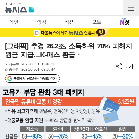
메인
랭킹
섹션
포토
[그래픽] 추경 26.2조, 소득하위 70% 피해지
원금 지급…K-패스 환급 ↑
기사등록
2026/03/31 15:46:18
가
가
최종수정
2026/04/01 09:18:44
구글에서 선호하는 매체로 추가