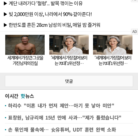
댓글
이시간
핫
뉴스
하리수 "이혼 내가 먼저 제안…아기 못 낳아 미안"
표창원, 남규리에 15년 만에 사과…"제가 틀렸습니다"
손 묶인채 물속에… 女유튜버, UDT 훈련 완벽 소화