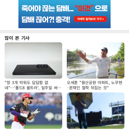
많이 본 기사
"창 3개 띄워도 답답함 없
오세훈 "용산공원 아파트, 노무현
네"…'폴드8 울트라', 일주일 써보
·문재인 철학 뒤집는 것"
니