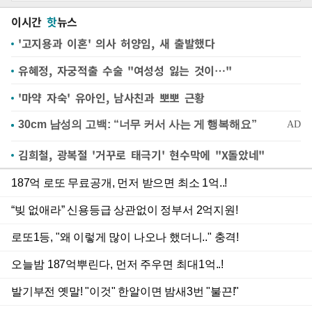
이시간
핫
뉴스
'고지용과 이혼' 의사 허양임, 새 출발했다
유혜정, 자궁적출 수술 "여성성 잃는 것이…"
'마약 자숙' 유아인, 남사친과 뽀뽀 근황
김희철, 광복절 '거꾸로 태극기' 현수막에 "X돌았네"