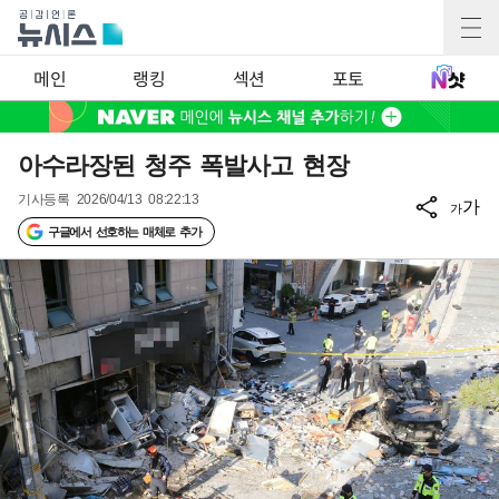
메인
랭킹
섹션
포토
아수라장된 청주 폭발사고 현장
기사등록
2026/04/13 08:22:13
가
가
구글에서 선호하는 매체로 추가