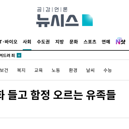
 계속[다음
IT·바이오
사회
수도권
지방
문화
스포츠
연예
삼겠다"
안겨드려 죄
/보건
복지
교육
노동
환경
날씨
수능
 계속[다음
화 들고 함정 오르는 유족들
삼겠다"
안겨드려 죄