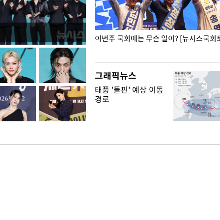
폭력 피해자에 위로·사과…"국가
이번주 국회에는 무슨 일이? [뉴시스국회토
"
그래픽뉴스
태풍 '돌핀' 예상 이동
경로