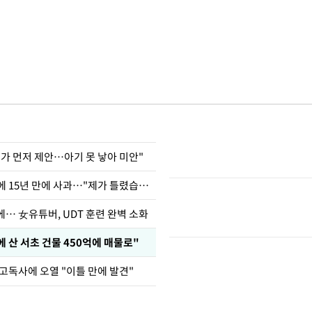
내가 먼저 제안…아기 못 낳아 미안"
표창원, 남규리에 15년 만에 사과…"제가 틀렸습니다"
… 女유튜버, UDT 훈련 완벽 소화
에 산 서초 건물 450억에 매물로"
고독사에 오열 "이틀 만에 발견"