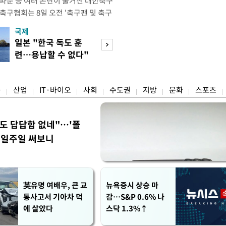
 파문 등 여러 논란이 불거진 대한축구
축구협회는 8일 오전 '축구팬 및 축구
 글'이라는 제목의 입장문을 발표했
국제
경제
26 국제축구연맹(FIFA) 북중미 월드
일본 "한국 독도 훈
공정위, 국고채 
관련해 국회 문화체육관광위원회 청문
련…용납할 수 없다"
심의…8조 과징금
이어, 홍명보 전 감독 선
항의
림길
융
산업
IT·바이오
사회
수도권
지방
문화
스포츠
워도 답답함 없네"…'폴
, 일주일 써보니
英유명 여배우, 큰 교
뉴욕증시 상승 마
통사고서 기아차 덕
감…S&P 0.6% 나
에 살았다
스닥 1.3%↑