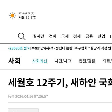
2026.08.08 (토)
서울 35.3℃
-5377초 전 >
[속보]뉴욕증시 상승 마감…S&P 0.6% 나스닥 1.3%↑
-31868초 전 >
여수 오동도 해상서 모터보트 전복…1명 사망·1명 실종
-28095초 전 >
극한폭염 한풀 꺾이지만…'낮 최고 35도' 무더위, 열대야
실시간
정치
국제
경제
금융
산업
주 날씨]
-25113초 전 >
축구협회 "압수수색·성접대 논란 사과…쇄신의 기회로 
-23630초 전 >
[속보]'압수수색·성접대 논란' 축구협회 "실망과 걱정 
송"
-12251초 전 >
'최고 37도' 폭염 지속…강원동해안 최대 150㎜ 비
사회
사회최신
사건/사고
법원/검찰
의료
-5377초 전 >
[속보]뉴욕증시 상승 마감…S&P 0.6% 나스닥 1.3%↑
-31868초 전 >
여수 오동도 해상서 모터보트 전복…1명 사망·1명 실종
-28095초 전 >
극한폭염 한풀 꺾이지만…'낮 최고 35도' 무더위, 열대야
세월호 12주기, 새하얀 국
주 날씨]
-25113초 전 >
축구협회 "압수수색·성접대 논란 사과…쇄신의 기회로 
-23630초 전 >
[속보]'압수수색·성접대 논란' 축구협회 "실망과 걱정 
송"
등록 2026.04.16 07:36:57
-12251초 전 >
'최고 37도' 폭염 지속…강원동해안 최대 150㎜ 비
-5377초 전 >
[속보]뉴욕증시 상승 마감…S&P 0.6% 나스닥 1.3%↑