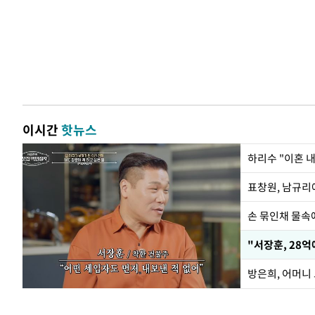
이시간
핫뉴스
하리수 "이혼 
손 묶인채 물속에
"서장훈, 28억
방은희, 어머니 