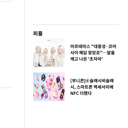
피플
아르테미스 "대중성·코어
사이 해답 찾았죠"…알을
깨고 나온 '초자아'
[부니콘]⑥슬래시비슬래
시, 스마트폰 액세서리에
NFC 더했다