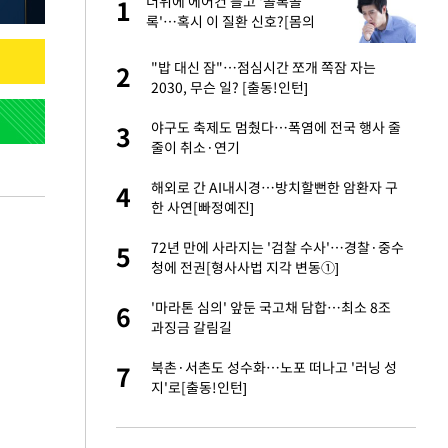
에
더위에 에어컨 틀고 '콜록콜
1
1
록'…혹시 이 질환 신호?[몸의
경고]
네"…'폴드8 울트
"밥 대신 잠"…점심시간 쪼개 쪽잠 자는
2
2
2030, 무슨 일? [출동!인턴]
고서 기아차 덕에
야구도 축제도 멈췄다…폭염에 전국 행사 줄
3
3
줄이 취소·연기
S&P 0.6% 나스
해외로 간 AI내시경…방치할뻔한 암환자 구
4
4
한 사연[빠정예진]
콜록'…혹시 이 질
72년 만에 사라지는 '검찰 수사'…경찰·중수
5
5
청에 전권[형사사법 지각 변동①]
승환·니퍼트가 콕
'마라톤 심의' 앞둔 국고채 담합…최소 8조
6
6
과징금 갈림길
차…가상자산 거래소
북촌·서촌도 성수화…노포 떠나고 '러닝 성
7
7
지'로[출동!인턴]