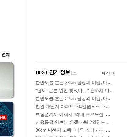
금융
담합
코스닥 살아나자
 갈
ETF 날았다…수익률
상위권 휩쓸어
연예