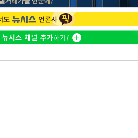
표창원, 남규리에 15년 만
1
사과…"제가 틀렸습니다"
"창 3개 띄워도 답답함 없
2
라', 일주일 써보니
英유명 여배우, 큰 교통사
3
살았다
[속보]뉴욕증시 상승 마감…
4
닥 1.3%↑
더위에 에어컨 틀고 '콜록
5
환 신호?[몸의경고]
김도영·곽빈·안현민…오
6
집은 차기 메이저리거
美, 이란 자금 옥죄기 박
7
·환전소 제재