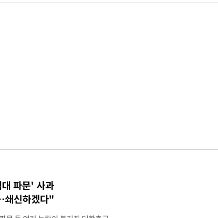
접대 파문' 사과
송…쇄신하겠다"