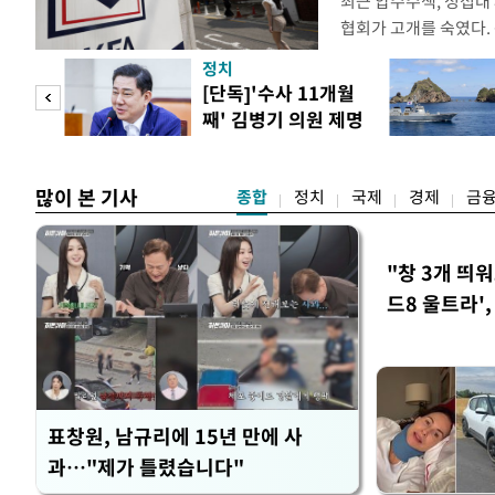
최근 압수수색, 성접대
협회가 고개를 숙였다. 
관계자 여러분께 드리는
정치
다. 축구협회는 최근 20
 사업
[단독]'수사 11개월
컵 조별리그 탈락과 
째' 김병기 의원 제명
회에서 질타를 받은 데 
청원글
많이 본 기사
종합
정치
국제
경제
금
"창 3개 띄
드8 울트라'
표창원, 남규리에 15년 만에 사
과…"제가 틀렸습니다"