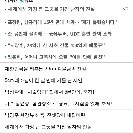
이시간
핫
뉴스
표창원, 남규리에 15년 만에 사과…"제가 틀렸습니다"
손 묶인채 물속에… 女유튜버, UDT 훈련 완벽 소화
"서장훈, 28억에 산 서초 건물 450억에 매물로"
방은희, 어머니 고독사에 오열 "이틀 만에 발견"