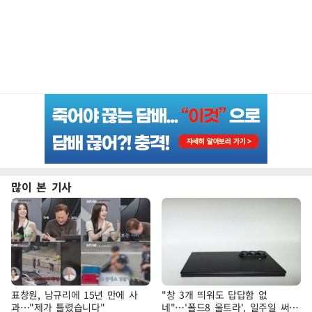
많이 본 기사
표창원, 남규리에 15년 만에 사
"창 3개 띄워도 답답함 없
과…"제가 틀렸습니다"
네"…'폴드8 울트라', 일주일 써보