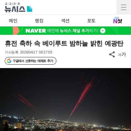
메인
랭킹
섹션
포토
휴전 축하 속 베이루트 밤하늘 밝힌 예광탄
기사등록
2026/04/17 08:27:05
가
가
구글에서 선호하는 매체로 추가