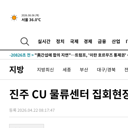
5시간 전 >
[속보] "이란-오만, 호르무즈 해협 통행 항로 합의" 이란 외
2026.08.06 (목)
서울 36.0℃
-31565초 전 >
"여기 떨어졌다"…다누리, 스페이스X 로켓 달 충돌 흔적
-28610초 전 >
손흥민, 5경기 연속골 실패…LAFC는 승부차기 끝 과달
-21211초 전 >
내일까지 39도 '펄펄'…기상청 "태풍 지나며 폭염 잠시 
실시간
정치
국제
경제
금융
산업
-20848초 전 >
트럼프, 한국계 진보 주지사 후보 맹공…"공산주의가 최대
-20826초 전 >
"美간섭에 합의 지연"…트럼프, '이란 호르무즈 통제권'
-17346초 전 >
[속보]산업장관 "李정부, 원전 반대 안해…안정 전력 위
지방
지방최신
세종
부산
대구/경북
-16043초 전 >
[속보]경찰, '홍명보 선임 논란' 대한축구협회·축구회관 
색
-15430초 전 >
[속보]산업장관 "美무역법 제301조 과잉생산 결과 발표 8
상
-15223초 전 >
[속보]코스피 매도사이드카 발동…4%대 급락
진주 CU 물류센터 집회현
-14495초 전 >
[속보]전남광주 초대 시민추천 부시장에 백승주·윤난실
-12056초 전 >
서울 열대야 15일째 지속…비공식 '초열대야' 30도 넘어
등록 2026.04.22 08:17:47
-10623초 전 >
[속보]코스닥, 2.15포인트(0.27%) 내린 797.44 출발
-10606초 전 >
[속보]코스피, 119.51포인트(1.81%) 내린 6478.75 개
-7053초 전 >
6월 경상수지 497.3억 달러…두 달 연속 사상 최대