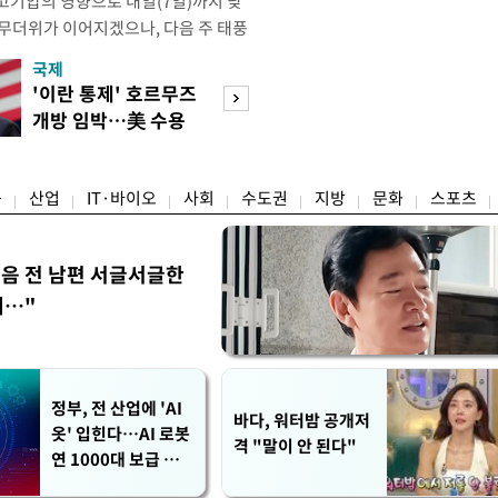
고기압의 영향으로 내일(7일)까지 낮
 무더위가 이어지겠으나, 다음 주 태풍
계가 재편되는 과정에서 폭염이 일시적
국제
경제
상청은 내다봤다. 기상청은 6일 오전
'이란 통제' 호르무즈
실거주해야 절세
같이 밝혔다. 이광연 기상청 예보분석
개방 임박…美 수용
울 전월세 매물 
결된 고기압이 한반도에 자리잡고 있
할까
들듯
융
산업
IT·바이오
사회
수도권
지방
문화
스포츠
음 전 남편 서글서글한
…"
정부, 전 산업에 'AI
바다, 워터밤 공개저
옷' 입힌다…AI 로봇
격 "말이 안 된다"
연 1000대 보급 추
진