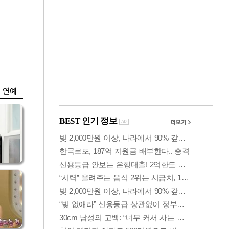
금융
…서
'단일종목 레버리지
줄어
ETF' 과잉매매 제한
검토
연예