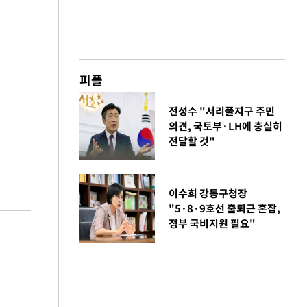
피플
전성수 "서리풀지구 주민
의견, 국토부·LH에 충실히
전달할 것"
이수희 강동구청장
"5·8·9호선 출퇴근 혼잡,
정부 국비지원 필요"