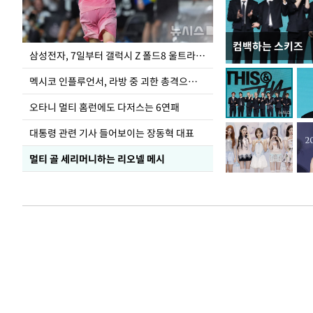
컴백하는 스키즈
이재명 대통령, 
삼성전자, 7일부터 갤럭시 Z 폴드8 울트라·폴드8·플립8 출시
선 다해 강구해야
멕시코 인플루언서, 라방 중 괴한 총격으로 사망
오타니 멀티 홈런에도 다저스는 6연패
대통령 관련 기사 들어보이는 장동혁 대표
멀티 골 세리머니하는 리오넬 메시