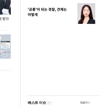
'공룡'이 되는 경찰, 견제는
어떻게
원 받으
정동영, 조현 '이상주의' 발언에 "이상이 있어야
장동혁 "李 대
현실 바꿔"
하다"