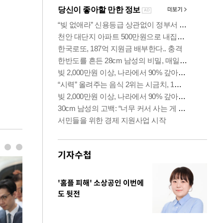
기자수첩
'홈플 피해' 소상공인 이번에
도 뒷전