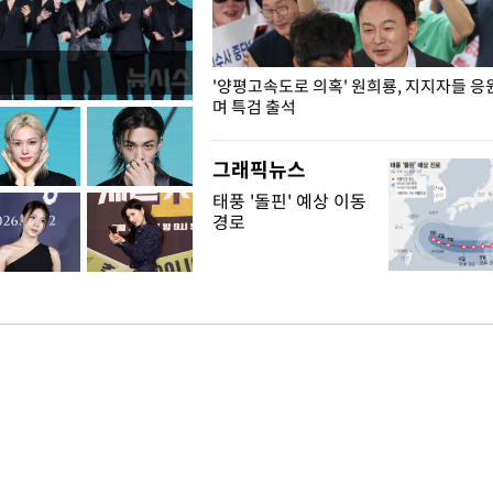
"수사·기소 분리 관련 대비책 최
'양평고속도로 의혹' 원희룡, 지지자들 응
"
며 특검 출석
그래픽뉴스
태풍 '돌핀' 예상 이동
경로