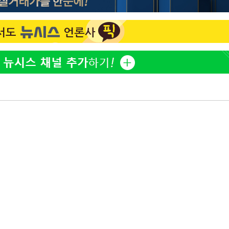
황기순 "원정 도박으로 전 
1
산 잃고 필리핀 도피"
장
정보석 "황정음 전 남편 
2
었는데…"
정부, 전 산업에 'AI 옷' 
3
구축
1000대 보급 추진
감 다우
바다, 워터밤 공개저격 "말
4
워" 취임
무부 대변인
최준희, 또 성형수술 예고 
5
[속보]산업장관 "李정부,
6
정 전력 위해 불가피"
고속도로서 화물차 낙하물
7
동승자 사망