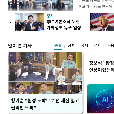
한반도 상공을 뒤덮은 
최고기온 39도 안팎의
'돌핀'이 지나며 기압
정치
으로 주춤할 것으로 기
 연
李 "여론조작 위한
정례 브리핑을 열고 이
가짜정보 유포 엄정
관은 "상층까지 잘 연
, 일
대응"
많이 본 기사
종합
정치
국제
경제
금
정보석 "황정
인상이었는데
황기순 "원정 도박으로 전 재산 잃고
필리핀 도피"