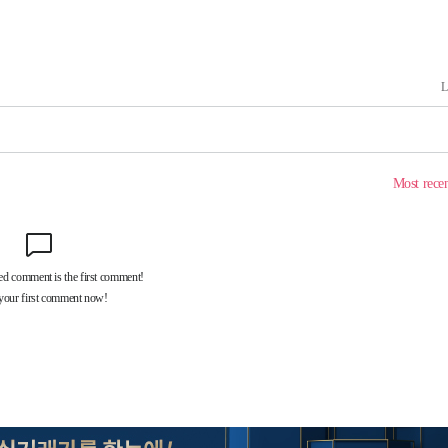
구축
감 다우
워" 취임
무부 대변인
 포착
라하라 격파
꺾인다"
 위협"
 수용할까
해 불가피"
등 압수수
월 중 예