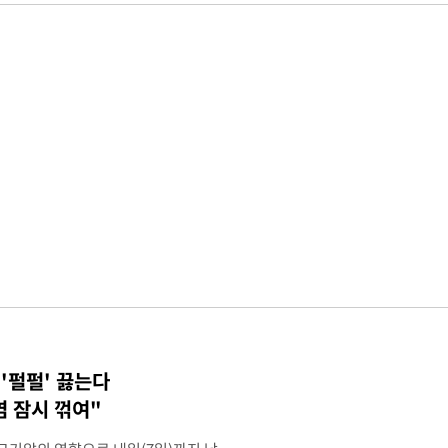
 '펄펄' 끓는다
염 잠시 꺾여"