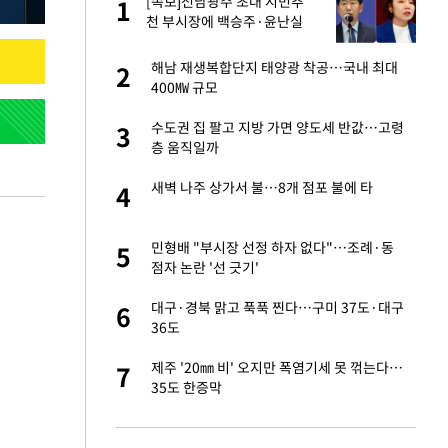
재
[속보]전남광주 초대 시민추
1
1
천 부시장에 백승주·윤난실
서글서글한 인상이
해남 재생복합단지 태양광 착공…국내 최대
2
2
400㎿ 규모
입힌다…AI 로봇 연
수도권 집 팔고 지방 가면 양도세 반값…고령
3
3
층 움직일까
이 안 된다"
새벽 나주 상가서 불…8개 점포 불에 타
4
4
"짝짝이 눈 탈출"
민형배 "부시장 선정 하자 없다"…조례·동
5
5
점자 논란 '선 긋기'
 원전 반대 안해…안
대구·경북 맑고 푹푹 찐다…구미 37도·대구
6
6
36도
, 들이받은 승합차
제주 '20㎜ 비' 오지만 폭염기세 못 꺾는다…
7
7
35도 한증막