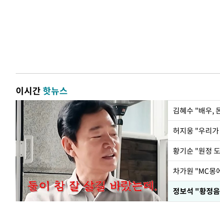
이시간
핫뉴스
김혜수 "배우,
황기순 "원정 