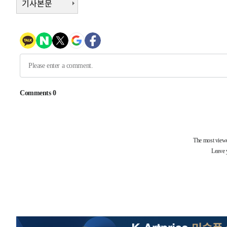
기사본문
-7004초 전 >
서울 낮 39도 '폭염중대경보'…40도 관측 가능성도
-4366초 전 >
미 워싱턴주 스포캔 시의 통제불능 3개 산불, 방화선 일부 
57분 전 >
[속보] 호르무즈 해협 이란-오만 협상 기대속 뉴욕증시 혼조 마
0.49%↑
1시간 전 >
[속보] 이란 대통령 "지금 최고지도자와 소통하기가 매우 어려
3년 인터뷰
5시간 전 >
[속보] "이란-오만, 호르무즈 해협 통행 항로 합의" 이란 외
-31565초 전 >
"여기 떨어졌다"…다누리, 스페이스X 로켓 달 충돌 흔적
-28610초 전 >
손흥민, 5경기 연속골 실패…LAFC는 승부차기 끝 과달
-21211초 전 >
내일까지 39도 '펄펄'…기상청 "태풍 지나며 폭염 잠시 
-20848초 전 >
트럼프, 한국계 진보 주지사 후보 맹공…"공산주의가 최대
-20826초 전 >
"美간섭에 합의 지연"…트럼프, '이란 호르무즈 통제권'
-17346초 전 >
[속보]산업장관 "李정부, 원전 반대 안해…안정 전력 위
-16043초 전 >
[속보]경찰, '홍명보 선임 논란' 대한축구협회·축구회관 
색
-15430초 전 >
[속보]산업장관 "美무역법 제301조 과잉생산 결과 발표 8
상
-15223초 전 >
[속보]코스피 매도사이드카 발동…4%대 급락
-14495초 전 >
[속보]전남광주 초대 시민추천 부시장에 백승주·윤난실
-12056초 전 >
서울 열대야 15일째 지속…비공식 '초열대야' 30도 넘어