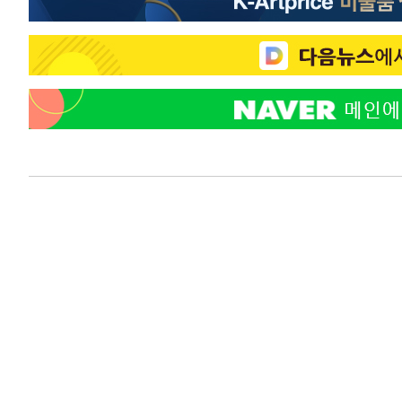
-10623초 전 >
[속보]코스닥, 2.15포인트(0.27%) 내린 797.44 출발
-10606초 전 >
[속보]코스피, 119.51포인트(1.81%) 내린 6478.75 개
-7053초 전 >
6월 경상수지 497.3억 달러…두 달 연속 사상 최대
-7004초 전 >
서울 낮 39도 '폭염중대경보'…40도 관측 가능성도
-4366초 전 >
미 워싱턴주 스포캔 시의 통제불능 3개 산불, 방화선 일부 
57분 전 >
[속보] 호르무즈 해협 이란-오만 협상 기대속 뉴욕증시 혼조 마
0.49%↑
1시간 전 >
[속보] 이란 대통령 "지금 최고지도자와 소통하기가 매우 어려
3년 인터뷰
5시간 전 >
[속보] "이란-오만, 호르무즈 해협 통행 항로 합의" 이란 외