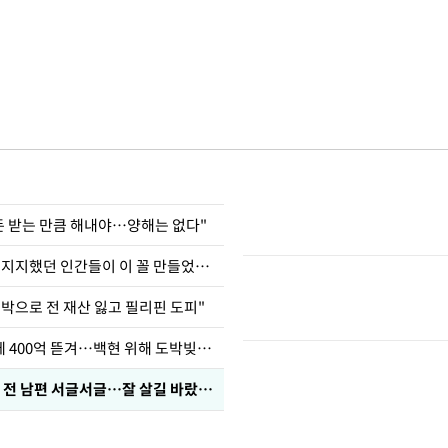
 돈 받는 만큼 해내야…양해는 없다"
허지웅 "우리가 지지했던 인간들이 이 꼴 만들었다"
도박으로 전 재산 잃고 필리핀 도피"
차가원 "MC몽에 400억 뜯겨…백현 위해 도박빚 갚아줘"
정보석 "황정음 전 남편 서글서글…잘 살길 바랐는데"