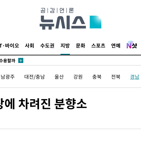
무부 대변인
 포착
라하라 격파
꺾인다"
IT·바이오
사회
수도권
지방
문화
스포츠
연예
 위협"
 수용할까
해 불가피"
전남광주
대전/충남
울산
강원
충북
전북
경남
등 압수수
월 중 예
장에 차려진 분향소
장