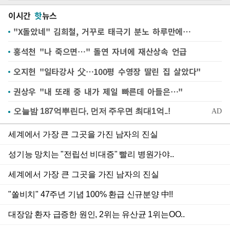
이시간
핫
뉴스
"X돌았네" 김희철, 거꾸로 태극기 분노 하루만에…
홍석천 "나 죽으면…" 돌연 자녀에 재산상속 언급
오지헌 "일타강사 父…100평 수영장 딸린 집 살았다"
권상우 "내 또래 중 내가 제일 빠른데 아들은…"