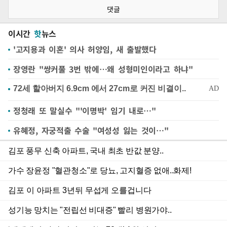
댓글
이시간
핫
뉴스
'고지용과 이혼' 의사 허양임, 새 출발했다
장영란 "쌍커풀 3번 밖에…왜 성형미인이라고 하냐"
정청래 또 말실수 "'이명박' 임기 내로…"
유혜정, 자궁적출 수술 "여성성 잃는 것이…"