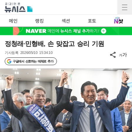
메인
랭킹
섹션
포토
정청래·민형배, 손 맞잡고 승리 기원
기사등록
2026/05/10 15:34:10
가
가
구글에서 선호하는 매체로 추가