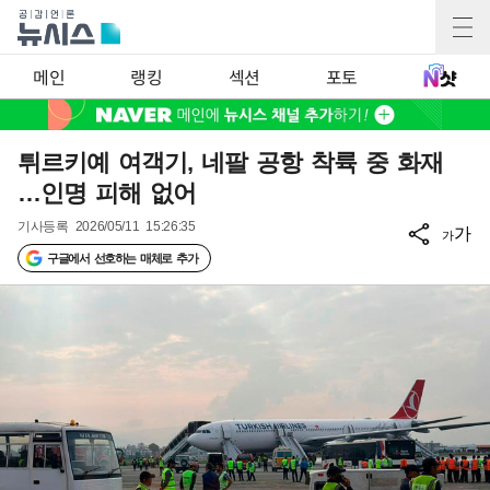
메인
랭킹
섹션
포토
튀르키예 여객기, 네팔 공항 착륙 중 화재
…인명 피해 없어
기사등록
2026/05/11 15:26:35
가
가
구글에서 선호하는 매체로 추가