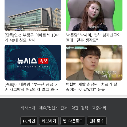
[단독]인천 부평구 아파트서 10대
'서준맘' 박세미, 연하 남자친구와
가 40대 친모 살해
열애 "결혼 생각도"
[속보]이 대통령 "부동산 공급 기
백혈병 재발 최성원 "치료가 날
존 사고방식 매달리지 말고 과감
죽이는 것 같았다" 눈물
히 실천"
회사소개
제휴/컨텐츠 판매
약관·정책
고충처리
PC화면
제보하기
앱 다운로드
맨위로↑