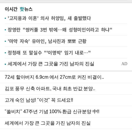
이시간
핫
뉴스
'고지용과 이혼' 의사 허양임, 새 출발했다
장영란 "쌍커풀 3번 밖에…왜 성형미인이라고 하냐"
'마약 자숙' 유아인, 남사친과 뽀뽀 근황
정청래 또 말실수 "'이명박' 임기 내로…"