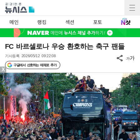
메인
랭킹
섹션
포토
FC 바르셀로나 우승 환호하는 축구 팬들
기사등록
2026/05/12 09:22:08
가
가
구글에서 선호하는 매체로 추가
X