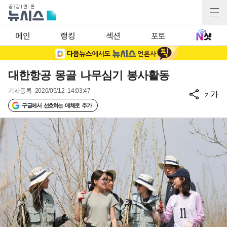
메인
랭킹
섹션
포토
대한항공 몽골 나무심기 봉사활동
기사등록
2026/05/12 14:03:47
가
가
구글에서 선호하는 매체로 추가