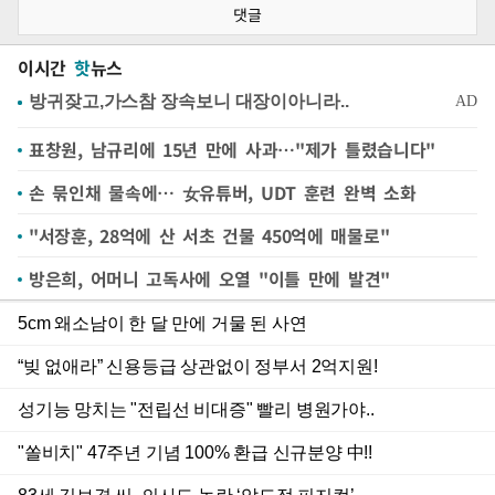
댓글
이시간
핫
뉴스
표창원, 남규리에 15년 만에 사과…"제가 틀렸습니다"
손 묶인채 물속에… 女유튜버, UDT 훈련 완벽 소화
"서장훈, 28억에 산 서초 건물 450억에 매물로"
방은희, 어머니 고독사에 오열 "이틀 만에 발견"