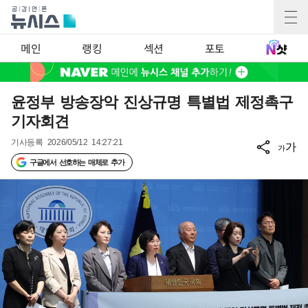
메인
랭킹
섹션
포토
윤정부 방송장악 진상규명 특별법 제정촉구
기자회견
기사등록
2026/05/12 14:27:21
가
가
구글에서 선호하는 매체로 추가