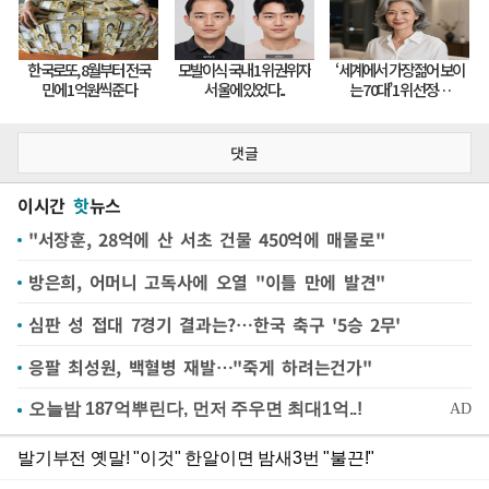
댓글
이시간
핫
뉴스
"서장훈, 28억에 산 서초 건물 450억에 매물로"
방은희, 어머니 고독사에 오열 "이틀 만에 발견"
심판 성 접대 7경기 결과는?…한국 축구 '5승 2무'
응팔 최성원, 백혈병 재발…"죽게 하려는건가"