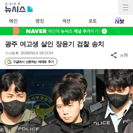
메인
랭킹
섹션
포토
광주 여고생 살인 장윤기 검찰 송치
기사등록
2026/05/14 08:15:54
가
가
구글에서 선호하는 매체로 추가