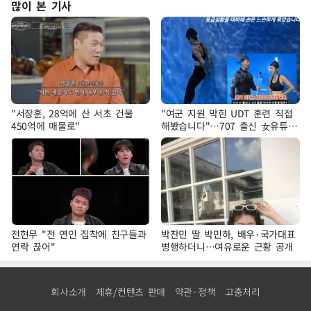
많이 본 기사
"서장훈, 28억에 산 서초 건물
"여군 지원 막힌 UDT 훈련 직접
450억에 매물로"
해봤습니다"…707 출신 女유튜버
'완벽 소화'
전현무 "전 연인 집착에 친구들과
박찬민 딸 박민하, 배우·국가대표
연락 끊어"
병행하더니…여유로운 근황 공개
회사소개
제휴/컨텐츠 판매
약관·정책
고충처리