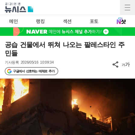
메인
랭킹
섹션
포토
공습 건물에서 뛰쳐 나오는 팔레스타인 주
민들
기사등록
2026/05/16 10:09:34
가
가
구글에서 선호하는 매체로 추가