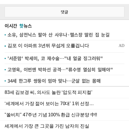
댓글
이시간
핫
뉴스
소유, 삼전닉스 팔아 산 사우나·헬스장 딸린 집 눈길
'서준맘' 박세미, 코 재수술…"내 얼굴 징그러워"
고영욱, 이번엔 박하선 공격…"류수영 열심히 일해야"
34세 한그루 쌍둥이 엄마 맞나…군살 없는 몸매