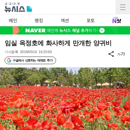
메인
랭킹
섹션
포토
임실 옥정호에 화사하게 만개한 양귀비
기사등록
2026/05/16 16:20:00
가
가
구글에서 선호하는 매체로 추가