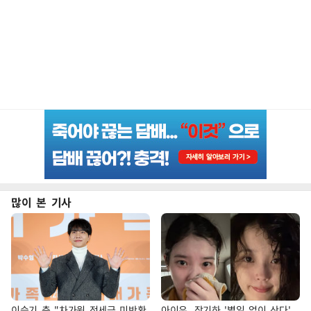
많이 본 기사
이승기 측 "차가원 전세금 미반환
아이유, 장기하 '별일 없이 산다'