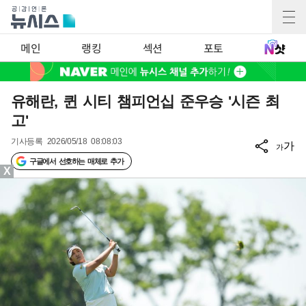
메인
랭킹
섹션
포토
유해란, 퀸 시티 챔피언십 준우승 '시즌 최
고'
기사등록
2026/05/18 08:08:03
가
가
구글에서 선호하는 매체로 추가
X