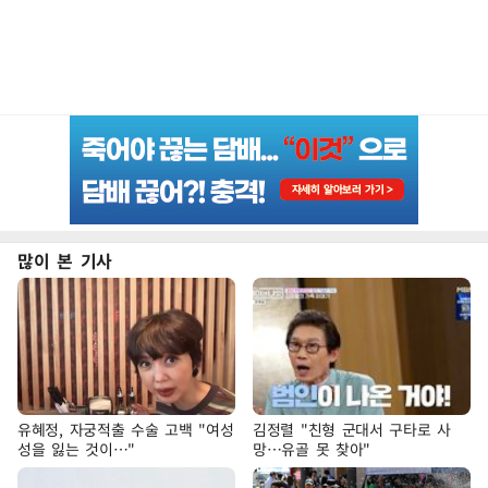
많이 본 기사
유혜정, 자궁적출 수술 고백 "여성
김정렬 "친형 군대서 구타로 사
성을 잃는 것이…"
망…유골 못 찾아"