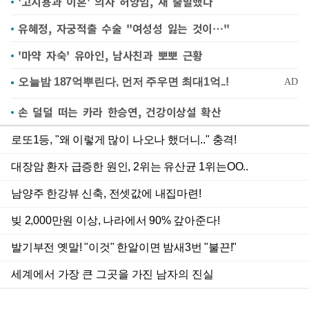
'고지용과 이혼' 의사 허양임, 새 출발했다
유혜정, 자궁적출 수술 "여성성 잃는 것이…"
'마약 자숙' 유아인, 남사친과 뽀뽀 근황
손 덜덜 떠는 카라 한승연, 건강이상설 확산