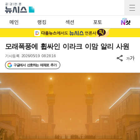
메인
랭킹
섹션
포토
모래폭풍에 휩싸인 이라크 이맘 알리 사원
기사등록
2026/05/19 08:28:16
가
가
구글에서 선호하는 매체로 추가