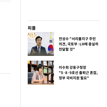
피플
전성수 "서리풀지구 주민
의견, 국토부·LH에 충실히
전달할 것"
이수희 강동구청장
"5·8·9호선 출퇴근 혼잡,
정부 국비지원 필요"