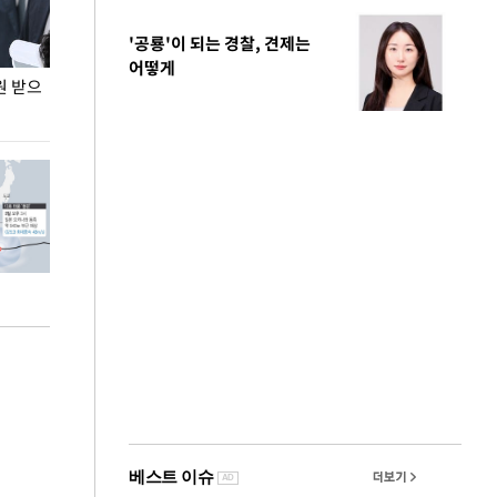
'공룡'이 되는 경찰, 견제는
어떻게
원 받으
정동영, 조현 '이상주의' 발언에 "이상이 있어야
장동혁 "李 대
현실 바꿔"
하다"