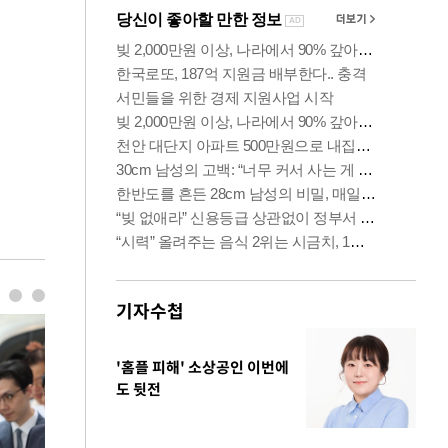
기자수첩
'홈플 피해' 소상공인 이번에
도 뒷전