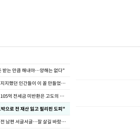
 돈 받는 만큼 해내야…양해는 없다"
허지웅 "우리가 지지했던 인간들이 이 꼴 만들었다"
이승기 "차가원 105억 전세금 미반환은 고도의 사기"
도박으로 전 재산 잃고 필리핀 도피"
정보석 "황정음 전 남편 서글서글…잘 살길 바랐는데"