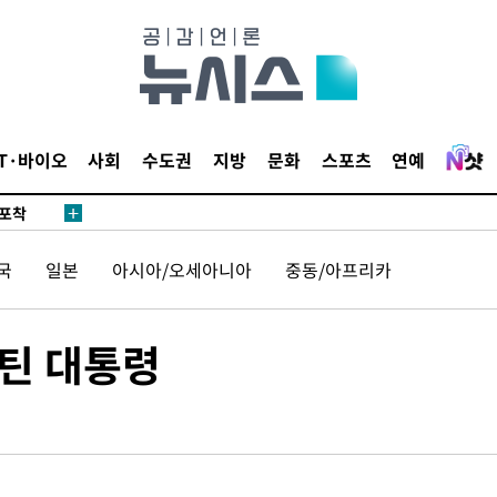
마감 다우
감
IT·바이오
사회
수도권
지방
문화
스포츠
연예
 포착
라하라 격파
꺾인다"
국
일본
아시아/오세아니아
중동/아프리카
 위협"
 수용할까
해 불가피"
틴 대통령
등 압수수
월 중 예