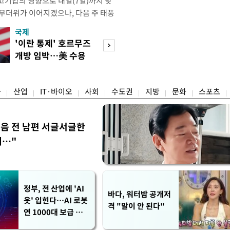
고기압의 영향으로 내일(7일)까지 낮
 무더위가 이어지겠으나, 다음 주 태풍
계가 재편되는 과정에서 폭염이 일시적
국제
경제
상청은 내다봤다. 기상청은 6일 오전
'이란 통제' 호르무즈
실거주해야 절세
같이 밝혔다. 이광연 기상청 예보분석
개방 임박…美 수용
울 전월세 매물 
결된 고기압이 한반도에 자리잡고 있
할까
들듯
융
산업
IT·바이오
사회
수도권
지방
문화
스포츠
음 전 남편 서글서글한
…"
정부, 전 산업에 'AI
바다, 워터밤 공개저
옷' 입힌다…AI 로봇
격 "말이 안 된다"
연 1000대 보급 추
진