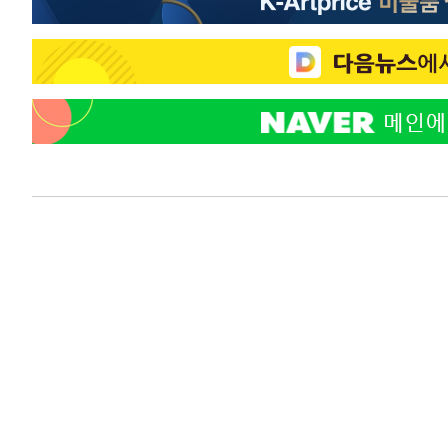
색
-12517초 전 >
[속보]산업장관 "美무역법 제301조 과잉생산 결과 발표 8
상
-12310초 전 >
[속보]코스피 매도사이드카 발동…4%대 급락
-11582초 전 >
[속보]전남광주 초대 시민추천 부시장에 백승주·윤난실
-9143초 전 >
서울 열대야 15일째 지속…비공식 '초열대야' 30도 넘어
-7710초 전 >
[속보]코스닥, 2.15포인트(0.27%) 내린 797.44 출발
-7693초 전 >
[속보]코스피, 119.51포인트(1.81%) 내린 6478.75 개장
-4140초 전 >
6월 경상수지 497.3억 달러…두 달 연속 사상 최대
-4091초 전 >
서울 낮 39도 '폭염중대경보'…40도 관측 가능성도
-1453초 전 >
미 워싱턴주 스포캔 시의 통제불능 3개 산불, 방화선 일부 
1시간 전 >
[속보] 호르무즈 해협 이란-오만 협상 기대속 뉴욕증시 혼조 
0.49%↑