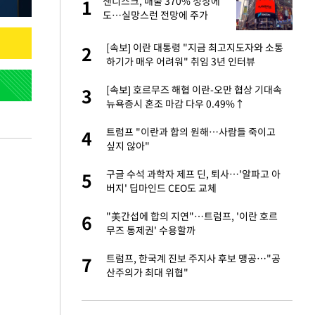
재
샌디스크, 매출 370% 성장에
1
1
도…실망스런 전망에 주가
5%↓
서글서글한 인상이
[속보] 이란 대통령 "지금 최고지도자와 소통
2
2
하기가 매우 어려워" 취임 3년 인터뷰
입힌다…AI 로봇 연
[속보] 호르무즈 해협 이란-오만 협상 기대속
3
3
뉴욕증시 혼조 마감 다우 0.49%↑
이 안 된다"
트럼프 "이란과 합의 원해…사람들 죽이고
4
4
싶지 않아"
"짝짝이 눈 탈출"
구글 수석 과학자 제프 딘, 퇴사…'알파고 아
5
5
버지' 딥마인드 CEO도 교체
 원전 반대 안해…안
"美간섭에 합의 지연"…트럼프, '이란 호르
6
6
무즈 통제권' 수용할까
, 들이받은 승합차
트럼프, 한국계 진보 주지사 후보 맹공…"공
7
7
산주의가 최대 위협"