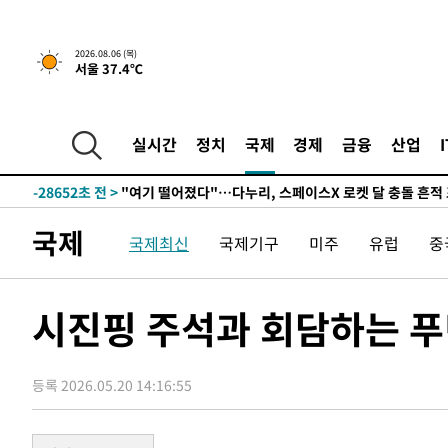
1시간 전 >
[속보] 호르무즈 해협 이란-오만 협상 기대속 뉴욕증시 혼조 
2026.08.06 (목)
서울 37.4℃
0.49%↑
-31258초 전 >
[속보]코스닥, 800p 회복…0.26% 오른 801.67 마감
-31188초 전 >
[속보]코스피, 301.88포인트(4.58%) 내린 6296.38 마
-31053초 전 >
[속보]원·달러 환율, 0.7원 내린 1423.8원 마감
실시간
정치
국제
경제
금융
산업
-28652초 전 >
"여기 떨어졌다"…다누리, 스페이스X 로켓 달 충돌 흔적
-25697초 전 >
손흥민, 5경기 연속골 실패…LAFC는 승부차기 끝 과달
-18298초 전 >
내일까지 39도 '펄펄'…기상청 "태풍 지나며 폭염 잠시 
국제
국제최신
국제기구
미주
유럽
중
-17935초 전 >
트럼프, 한국계 진보 주지사 후보 맹공…"공산주의가 최대
-17913초 전 >
"美간섭에 합의 지연"…트럼프, '이란 호르무즈 통제권'
-14433초 전 >
[속보]산업장관 "李정부, 원전 반대 안해…안정 전력 위
시진핑 주석과 회담하는 푸
-13130초 전 >
[속보]경찰, '홍명보 선임 논란' 대한축구협회·축구회관 
색
-12517초 전 >
[속보]산업장관 "美무역법 제301조 과잉생산 결과 발표 8
상
등록 2026.05.20 14:16:55
-12310초 전 >
[속보]코스피 매도사이드카 발동…4%대 급락
-11582초 전 >
[속보]전남광주 초대 시민추천 부시장에 백승주·윤난실
-9143초 전 >
서울 열대야 15일째 지속…비공식 '초열대야' 30도 넘어