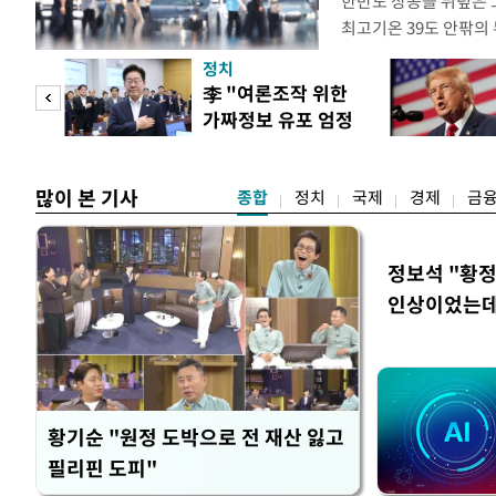
한반도 상공을 뒤덮은 
최고기온 39도 안팎의
'돌핀'이 지나며 기압
정치
으로 주춤할 것으로 기
기어
李 "여론조작 위한
정례 브리핑을 열고 이
로맨스
가짜정보 유포 엄정
관은 "상층까지 잘 연
대응"
많이 본 기사
종합
정치
국제
경제
금
정보석 "황정
인상이었는데
황기순 "원정 도박으로 전 재산 잃고
필리핀 도피"