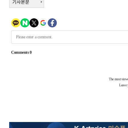
기사본문
-7710초 전 >
[속보]코스닥, 2.15포인트(0.27%) 내린 797.44 출발
-7693초 전 >
[속보]코스피, 119.51포인트(1.81%) 내린 6478.75 개장
-4140초 전 >
6월 경상수지 497.3억 달러…두 달 연속 사상 최대
-4091초 전 >
서울 낮 39도 '폭염중대경보'…40도 관측 가능성도
-1453초 전 >
미 워싱턴주 스포캔 시의 통제불능 3개 산불, 방화선 일부 
1시간 전 >
[속보] 호르무즈 해협 이란-오만 협상 기대속 뉴욕증시 혼조 
0.49%↑
-31258초 전 >
[속보]코스닥, 800p 회복…0.26% 오른 801.67 마감
-31188초 전 >
[속보]코스피, 301.88포인트(4.58%) 내린 6296.38 마
-31053초 전 >
[속보]원·달러 환율, 0.7원 내린 1423.8원 마감
-28652초 전 >
"여기 떨어졌다"…다누리, 스페이스X 로켓 달 충돌 흔적
-25697초 전 >
손흥민, 5경기 연속골 실패…LAFC는 승부차기 끝 과달
-18298초 전 >
내일까지 39도 '펄펄'…기상청 "태풍 지나며 폭염 잠시 
-17935초 전 >
트럼프, 한국계 진보 주지사 후보 맹공…"공산주의가 최대
-17913초 전 >
"美간섭에 합의 지연"…트럼프, '이란 호르무즈 통제권'
-14433초 전 >
[속보]산업장관 "李정부, 원전 반대 안해…안정 전력 위
-13130초 전 >
[속보]경찰, '홍명보 선임 논란' 대한축구협회·축구회관 