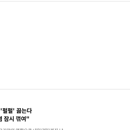
 '펄펄' 끓는다
염 잠시 꺾여"