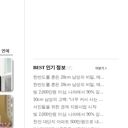
금융
…서
"샌디스크 실적 실
줄어
망"…SK하닉, 또
10% 털썩
연예