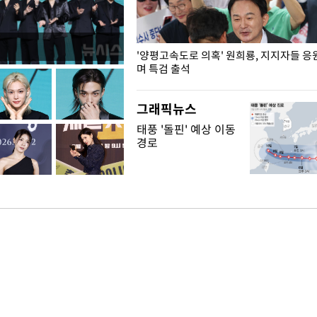
"수사·기소 분리 관련 대비책 최
'양평고속도로 의혹' 원희룡, 지지자들 응
"
며 특검 출석
그래픽뉴스
태풍 '돌핀' 예상 이동
경로