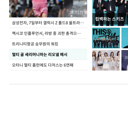
컴백하는 스키즈
이재명 대통령, 
삼성전자, 7일부터 갤럭시 Z 폴드8 울트라·폴드8·플립8 출시
선 다해 강구해야
멕시코 인플루언서, 라방 중 괴한 총격으로 사망
트리니티항공 승무원의 워킹
멀티 골 세리머니하는 리오넬 메시
오타니 멀티 홈런에도 다저스는 6연패