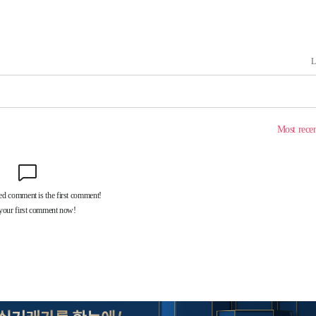
구축
마감 다우
감
 포착
라하라 격파
꺾인다"
 위협"
 수용할까
해 불가피"
등 압수수