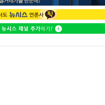
황기순 "원정 도박으로 전 
1
산 잃고 필리핀 도피"
월 중 예
정보석 "황정음 전 남편 
2
었는데…"
정부, 전 산업에 'AI 옷' 
3
1000대 보급 추진
바다, 워터밤 공개저격 "말
4
최준희, 또 성형수술 예고 
5
구축
마감 다우
[속보]산업장관 "李정부,
6
정 전력 위해 불가피"
고속도로서 화물차 낙하물
7
동승자 사망