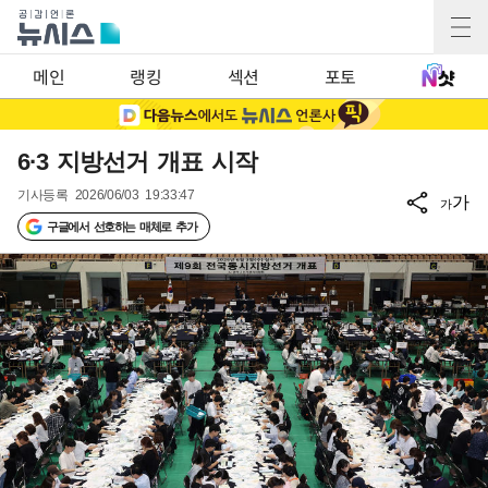
메인
랭킹
섹션
포토
6·3 지방선거 개표 시작
기사등록
2026/06/03 19:33:47
가
가
구글에서 선호하는 매체로 추가