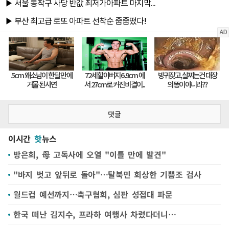
댓글
이시간
핫
뉴스
방은희, 母 고독사에 오열 "이틀 만에 발견"
"바지 벗고 앞뒤로 돌아"…탈북민 회상한 기쁨조 검사
월드컵 예선까지…축구협회, 심판 성접대 파문
한국 떠난 김지수, 프라하 여행사 차렸다더니…