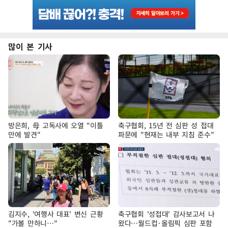
많이 본 기사
방은희, 母 고독사에 오열 "이틀
축구협회, 15년 전 심판 성 접대
만에 발견"
파문에 "현재는 내부 지침 준수"
김지수, '여행사 대표' 변신 근황
축구협회 '성접대' 감사보고서 나
"가볼 만하니…"
왔다…월드컵·올림픽 심판 포함