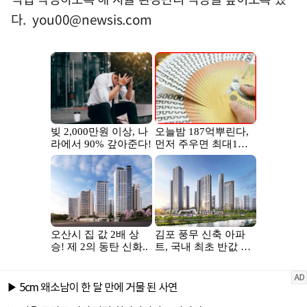
다.
you00@newsis.com