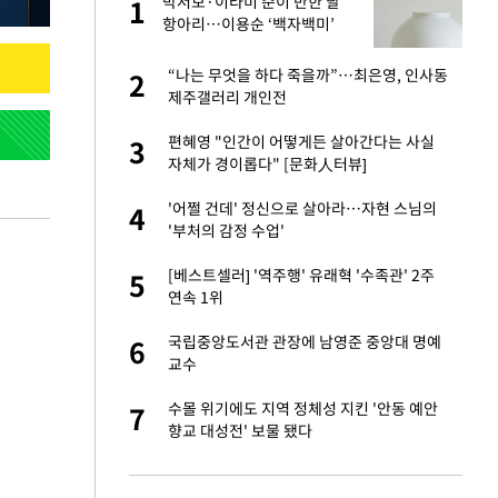
구
박서보·이타미 준이 반한 달
1
1
항아리…이용순 ‘백자백미’
련 직접 해봤습니
“나는 무엇을 하다 죽을까”…최은영, 인사동
2
2
'완벽 소화'
제주갤러리 개인전
건물 450억에 매물
편혜영 "인간이 어떻게든 살아간다는 사실
3
3
자체가 경이롭다" [문화人터뷰]
·국가대표 병행하더
'어쩔 건데' 정신으로 살아라…자현 스님의
4
4
'부처의 감정 수업'
 속도내는 K-제약
[베스트셀러] '역주행' 유래혁 '수족관' 2주
5
5
연속 1위
걸 몸매'로 만든 러
국립중앙도서관 관장에 남영준 중앙대 명예
6
6
톡'
교수
용객 제한을" vs
수몰 위기에도 지역 정체성 지킨 '안동 예안
7
7
"
향교 대성전' 보물 됐다