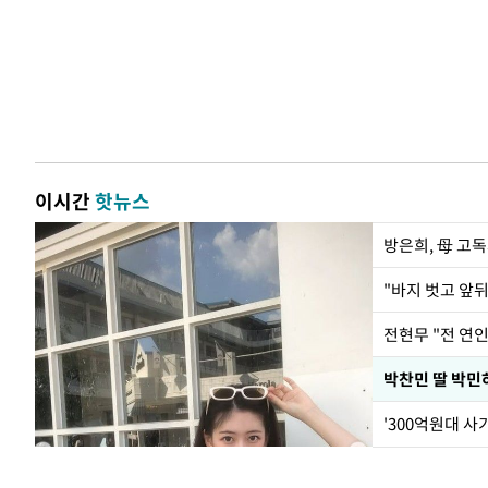
이시간
핫뉴스
방은희, 母 고독
전현무 "전 연
'300억원대 사