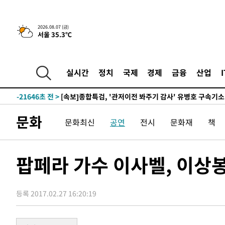
2026.08.07 (금)
서울 35.3℃
-582초 전 >
[속보] 뉴욕증시, 일제 하락 마감…나스닥 0.06%↓
-29295초 전 >
[속보]국힘 윤리위, '돌려차기 발언' 진종오·서범수 징계
-24620초 전 >
[속보] 7월 중국 수출 23.9%↑ 수입 27.5%↑…무역총
실시간
정치
국제
경제
금융
산업
25.3%↑
-21780초 전 >
[속보]'채상병 순직 책임' 임성근, 항소심도 징역 3년
-21646초 전 >
[속보]종합특검, '관저이전 봐주기 감사' 유병호 구속기소
-18246초 전 >
민주 콩고 에볼라환자 4천명 돌파, 4053명 발생 1850명
문화
문화최신
공연
전시
문화재
책
-17496초 전 >
[속보]'300억원대 사기 혐의' 차가원 대표 구속 송치
-16690초 전 >
"미 전국적 살모네라 식중독 원인은 멕시코산 할라피뇨"--
-15203초 전 >
[속보]경찰·노동부, HL만도 평택사업장 끼임 사망 관련
팝페라 가수 이사벨, 이상봉
-15084초 전 >
[속보]합수본, '투표율 허위 입력' 중앙·서울·경기도 선관
압수수색
-14839초 전 >
[속보]원·달러 환율, 오전 9시 1423.8원
등록 2017.02.27 16:20:19
-14635초 전 >
[속보]삼성전자·SK하이닉스 동반 강보합…1%대 상승 
-14621초 전 >
[속보]코스닥, 5.95포인트(0.74%) 상승한 807.62개장
-14589초 전 >
[속보]코스피, 6300선 재탈환…1.09% 오른 6365.07 