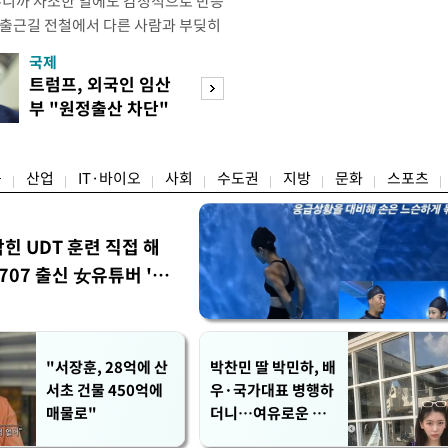
우니까 사소한 일에도 감정적으로 반응
 출근길 전철에서 다른 사람과 부딪히
서 있으면 짜증이 확 올라오더라고요."
국제
경제
유례없는 폭염이 이어지면서 사소한 자극
트럼프, 외국인 임산
구윤철 "실거주 3
나 감정적으로 반응하는 사람이 늘고
부 "원정출산 차단"
억 이하 보유·양
도가 불쾌감과 공격성을 높이는 데다
명령
모두 ↓"
융
산업
IT·바이오
사회
수도권
지방
문화
스포츠
막힌 UDT 훈련 직접 해
07 출신 女유튜버 '완
"서장훈, 28억에 산
박찬민 딸 박민하, 배
서초 건물 450억에
우·국가대표 병행하
매물로"
더니…여유로운 근
황 공개