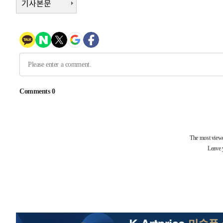
기사본문
-11754초 전 >
시리아 다마스쿠스 교외에서 미니버스 폭발.. 14명 부상, 
태
-11052초 전 >
입추에도 극한더위…서울 낮 39도 '폭염중대경보'
-6016초 전 >
이란, 호르무즈서 "적국 목표물들"과 대치로 남부 케슘섬
례 큰 폭발음
-4731초 전 >
[속보]美, 폴리실리콘 수입 규제…파생제품 15% 관세, 12
효
-2882초 전 >
[속보]트럼프, 美 원정출산 금지 행정명령 서명
-582초 전 >
[속보] 뉴욕증시, 일제 하락 마감…나스닥 0.06%↓
-29295초 전 >
[속보]국힘 윤리위, '돌려차기 발언' 진종오·서범수 징계
-24620초 전 >
[속보] 7월 중국 수출 23.9%↑ 수입 27.5%↑…무역총
25.3%↑
-21780초 전 >
[속보]'채상병 순직 책임' 임성근, 항소심도 징역 3년
-21646초 전 >
[속보]종합특검, '관저이전 봐주기 감사' 유병호 구속기소
-18246초 전 >
민주 콩고 에볼라환자 4천명 돌파, 4053명 발생 1850명
-17496초 전 >
[속보]'300억원대 사기 혐의' 차가원 대표 구속 송치
-16690초 전 >
"미 전국적 살모네라 식중독 원인은 멕시코산 할라피뇨"--
-15203초 전 >
[속보]경찰·노동부, HL만도 평택사업장 끼임 사망 관련
-15084초 전 >
[속보]합수본, '투표율 허위 입력' 중앙·서울·경기도 선관
압수수색
-14839초 전 >
[속보]원·달러 환율, 오전 9시 1423.8원