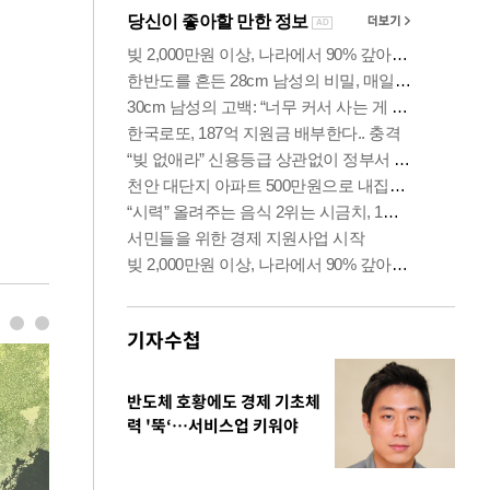
기자수첩
반도체 호황에도 경제 기초체
력 '뚝‘…서비스업 키워야