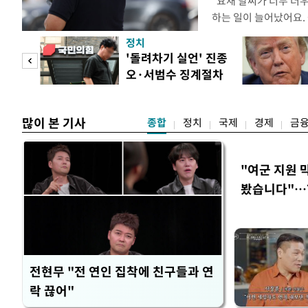
"요새 날씨가 너무 더
하는 일이 늘어났어요.
거나, 누가 길을 막고 
정치
(40대 직장인 A씨) 
첫 입
'돌려차기 실언' 진종
에도 쉽게 짜증을 내거
오·서범수 징계절차
있다. 높은 기온과 습
역 송
개시
많이 본 기사
종합
정치
국제
경제
금
"여군 지원 
봤습니다"…7
벽 소화'
전현무 "전 연인 집착에 친구들과 연
락 끊어"