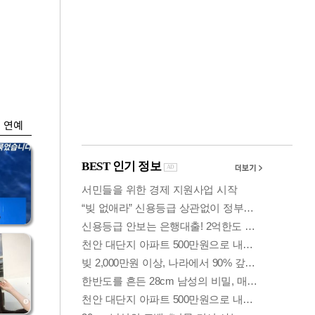
금융
0
"집값 더 뛰기 전 사
도세
자"…보금자리론 수
요 폭증
연예