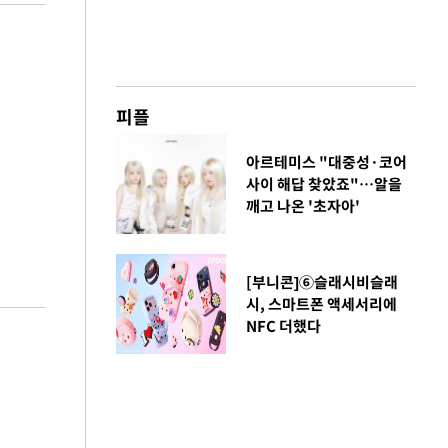
피플
아르테미스 "대중성·코어
사이 해답 찾았죠"…알을
깨고 나온 '초자아'
[부니콘]⑥슬래시비슬래
시, 스마트폰 액세서리에
NFC 더했다