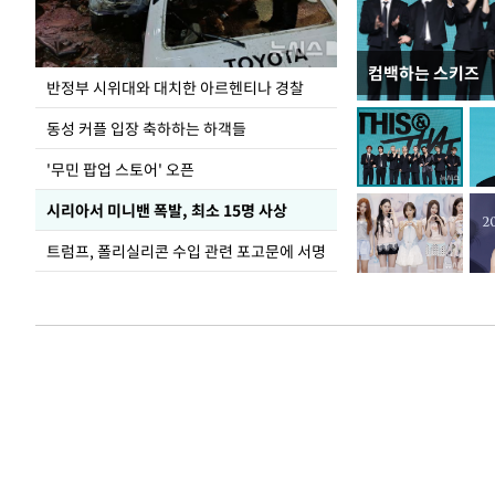
컴백하는 스키즈
"우리 결혼했어요
반정부 시위대와 대치한 아르헨티나 경찰
열려
동성 커플 입장 축하하는 하객들
'무민 팝업 스토어' 오픈
시리아서 미니밴 폭발, 최소 15명 사상
트럼프, 폴리실리콘 수입 관련 포고문에 서명