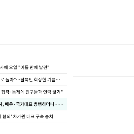
사에 오열 "이틀 만에 발견"
"바지 벗고 앞뒤로 돌아"…탈북민 회상한 기쁨조 검사
인 집착·통제에 친구들과 연락 끊겨"
박찬민 딸 박민하, 배우·국가대표 병행하더니…근황이
기 혐의' 차가원 대표 구속 송치