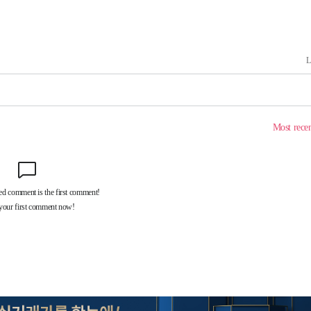
3명은 중
에서 두차
0일 후 발
 절차 개시
액
 사망
 CDC
 압수수색
위 등 9곳