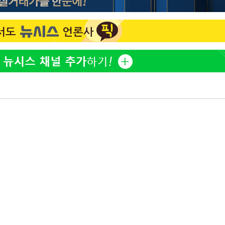
전현무 "전 연인 집착에 친
1
들과 연락 끊어"
출발
"여군 지원 막힌 UDT 훈
2
개장
다"…707 출신 女유튜버 
3명은 중
"서장훈, 28억에 산 서초 
3
로"
에서 두차
박찬민 딸 박민하, 배우
4
0일 후 발
니…여유로운 근황 공개
"신약 찾자"…정부 과제로
5
바이오
"46세 맞아?" 바다를 '핫
6
닝…유산소 운동 효과 '톡
"한강수영장, 문신 노출 이
7
"출입 막는 건 명백한 차별