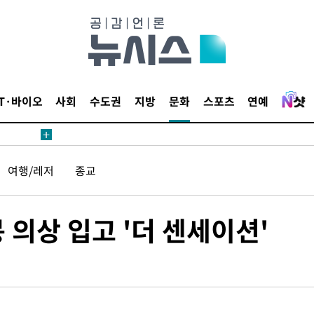
 절차 개시
액
IT·바이오
사회
수도권
지방
문화
스포츠
연예
 사망
여행/레저
종교
 CDC
 압수수색
 의상 입고 '더 센세이션'
위 등 9곳
출발
개장