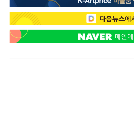
-14635초 전 >
[속보]삼성전자·SK하이닉스 동반 강보합…1%대 상승 
-14621초 전 >
[속보]코스닥, 5.95포인트(0.74%) 상승한 807.62개장
-14589초 전 >
[속보]코스피, 6300선 재탈환…1.09% 오른 6365.07 
-11754초 전 >
시리아 다마스쿠스 교외에서 미니버스 폭발.. 14명 부상, 
태
-11052초 전 >
입추에도 극한더위…서울 낮 39도 '폭염중대경보'
-6016초 전 >
이란, 호르무즈서 "적국 목표물들"과 대치로 남부 케슘섬
례 큰 폭발음
-4731초 전 >
[속보]美, 폴리실리콘 수입 규제…파생제품 15% 관세, 12
효
-2882초 전 >
[속보]트럼프, 美 원정출산 금지 행정명령 서명
-582초 전 >
[속보] 뉴욕증시, 일제 하락 마감…나스닥 0.06%↓