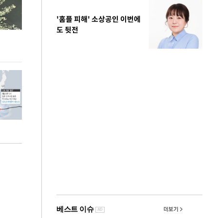
'홈플 피해' 소상공인 이번에
도 뒷전
정동영, 北 '조선' 호명 관련 "공론화·국민여론 성
이 대통령, 軍 
숙 후에 하겠다는 말 빠져"
여