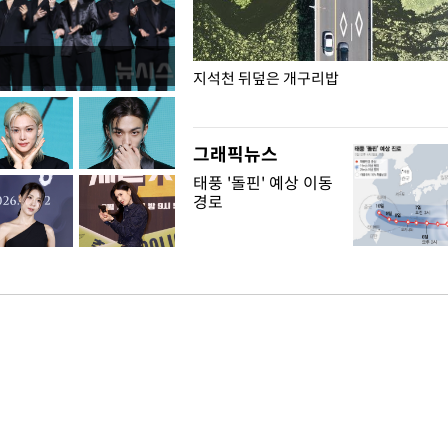
" 네덜란드서 동성 커플 결혼식
지석천 뒤덮은 개구리밥
그래픽뉴스
태풍 '돌핀' 예상 이동
경로