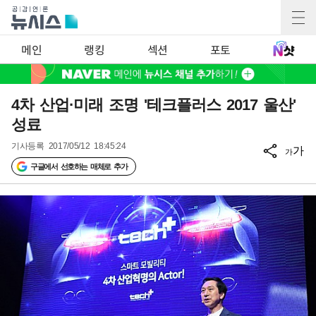
메인
랭킹
섹션
포토
4차 산업·미래 조명 '테크플러스 2017 울산'
성료
기사등록
2017/05/12 18:45:24
가
가
구글에서 선호하는 매체로 추가