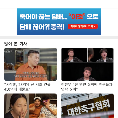
많이 본 기사
"서장훈, 28억에 산 서초 건물
전현무 "전 연인 집착에 친구들과
450억에 매물로"
연락 끊어"