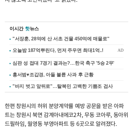
이시간
핫
뉴스
"서장훈, 28억에 산 서초 건물 450억에 매물로"
심판 성 접대 7경기 결과는?…한국 축구 '5승 2무'
홍서범♥조갑경, 아들 불륜 사과 후 근황
"바지 벗고 앞뒤로"…탈북민 고백한 기쁨조 검사
한편 창원시의 허위 분양계약률 예방 공문을 받은 아파
트는 창원시 북면 감계아내에코2차, 무동 코아루, 동아위
드필하임, 월영동 부영아파트 등 6곳으로 알려졌다.