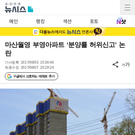
메인
랭킹
섹션
포토
마산월영 부영아파트 ‘분양률 허위신고’ 논
란
기사등록
2017/06/03 10:36:46
가
가
최종수정
2017/06/07 20:28:24
구글에서 선호하는 매체로 추가