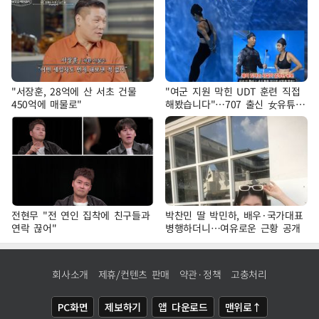
"서장훈, 28억에 산 서초 건물
"여군 지원 막힌 UDT 훈련 직접
450억에 매물로"
해봤습니다"…707 출신 女유튜버
'완벽 소화'
전현무 "전 연인 집착에 친구들과
박찬민 딸 박민하, 배우·국가대표
연락 끊어"
병행하더니…여유로운 근황 공개
회사소개
제휴/컨텐츠 판매
약관·정책
고충처리
PC화면
제보하기
앱 다운로드
맨위로↑