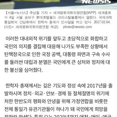
【서울=뉴시스】추상철 기자 = 세계평화국회의원연합(IAPP) 세계총회
가 4일 서울 송파구 롯데호텔월드 크리스탈볼룸에서 열렸다. 국제과학
통일회의 간담회에서 한학자 총재가 인사말을 하고 있다. 2017.02.04.
(사진= 세계평화국회의원연합 제공)
photo@newsis.com
이러한 대내외적 위기를 앞두고 초당적으로 화합하고
국민의 의지를 결집해 대응해 나가도 부족한 상황에서
탄핵정국으로 인한 국정 공백, 대통령 파면과 구속 수사
를 둘러싼 대립과 분열은 국민에게 큰 상처와 정치에 대
한 불신을 심어줬다.
한학자 총재께서는 깊은 기도와 정성 속에 2017년을 출
발하시며 정치·외교·안보·경제 등 절체절명의 위기에
처한 한반도의 평화와 안녕을 위해 가정연합을 비롯한
전체 통일가 유관기관들이 하나가 돼 국민에게 희망을
전하라 하셨다. 특히 오는 2020년까지 애천·애인·애국