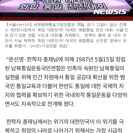
【서울=뉴시스】세계평화통일가정연합은 30일 경기 고양시 일산 킨텍
스 제2전시장에서 '희망 대한민국! 대국민 화합통일 전진 대회- 서울·인
천·경기·강원 연합 수도권 대회'를 개최했다. 한학자 총재 등 내외 귀
빈이 이날 채택한 '희망 대한민국! 대국민 화합통일 선언문' 앞에서 포
즈를 취했다. (사진=가정연합 제공)
“문선명·한학자 총재님에 의해 1987년 5월15일 창립
된 남북통일운동국민연합은 민족의 숙원인 남북통일의
실현을 위해 민간 차원에서 통일 공감대 확산을 위한 범
국민 통일교육과 더불어 한반도 통일에 대한 국제적 지
지와 협력을 확보하기 위한 국내외적 통일운동을 다양하
면서도 지속적으로 전개해 왔다.
한학자 총재님께서는 위기의 대한민국이 이 위기를 극
복하고 희망의 나라로 나아가기 위해서는 가장 시급히