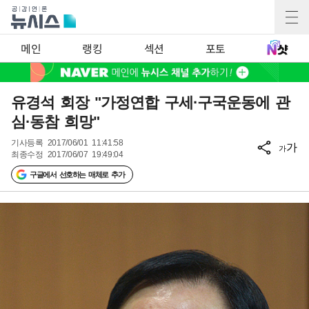
메인
랭킹
섹션
포토
유경석 회장 "가정연합 구세·구국운동에 관
심·동참 희망"
기사등록
2017/06/01 11:41:58
가
가
최종수정
2017/06/07 19:49:04
구글에서 선호하는 매체로 추가