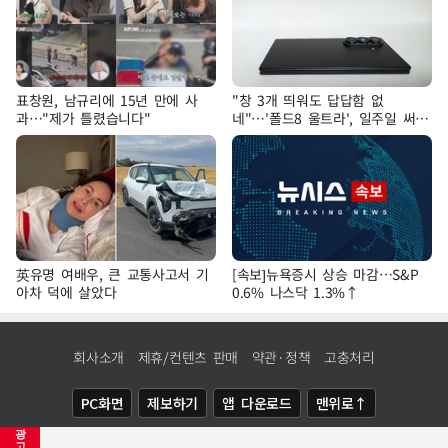
표창원, 남규리에 15년 만에 사
"창 3개 띄워도 답답함 없
과…"제가 틀렸습니다"
네"…'폴드8 울트라', 일주일 써보
니
英유명 여배우, 큰 교통사고서 기
[속보]뉴욕증시 상승 마감…S&P
아차 덕에 살았다
0.6% 나스닥 1.3%↑
회사소개
제휴/컨텐츠 판매
약관·정책
고충처리
PC화면
제보하기
앱 다운로드
맨위로↑
광
COPYRIGHTⓒ
NEWSIS
ALL RIGHTS RESERVED.
고