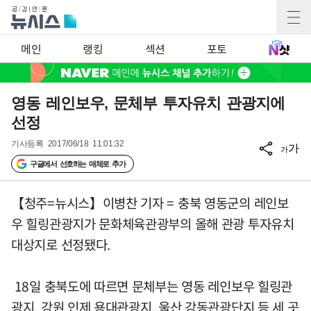
메인
랭킹
섹션
포토
영동 레인보우, 문체부 투자유치 관광지에
선정
기사등록
2017/06/18 11:01:32
가
가
구글에서 선호하는 매체로 추가
【청주=뉴시스】이병찬 기자 = 충북 영동군의 레인보
우 힐링관광지가 문화체육관광부의 올해 관광 투자유치
대상지로 선정됐다.
18일 충북도에 따르면 문체부는 영동 레인보우 힐링관
광지, 강원 인제 용대관광지, 울산 강동관광단지 등 세 곳