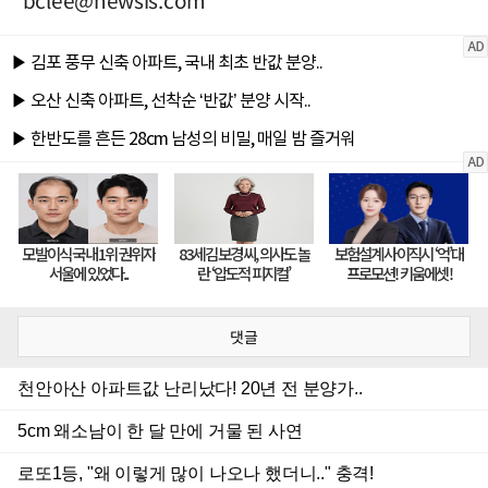
bclee@newsis.com
댓글