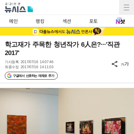
메인
랭킹
섹션
포토
학고재가 주목한 청년작가 6人은?···'직관
2017'
기사등록
2017/07/16 14:07:46
가
가
최종수정
2017/07/16 14:11:03
구글에서 선호하는 매체로 추가