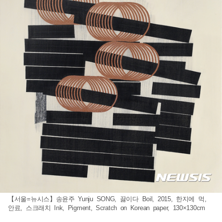
【서울=뉴시스】송윤주 Yunju SONG, 끓이다 Boil, 2015, 한지에 먹,
안료, 스크래치 Ink, Pigment, Scratch on Korean paper, 130×130cm