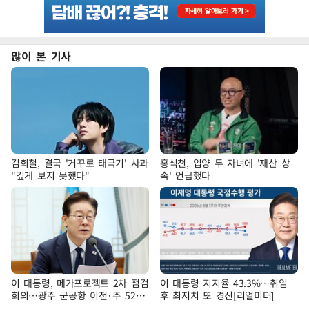
많이 본 기사
김희철, 결국 '거꾸로 태극기' 사과
홍석천, 입양 두 자녀에 '재산 상
"깊게 보지 못했다"
속' 언급했다
이 대통령, 메가프로젝트 2차 점검
이 대통령 지지율 43.3%…취임
회의…광주 군공항 이전·주 52시
후 최저치 또 경신[리얼미터]
간 예외 등 논의