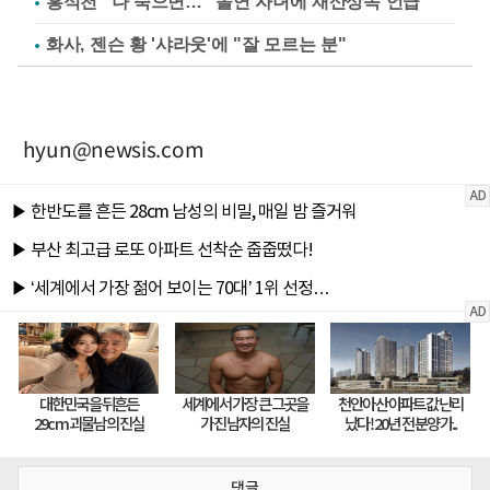
홍석천 "나 죽으면…" 돌연 자녀에 재산상속 언급
화사, 젠슨 황 '샤라웃'에 "잘 모르는 분"
hyun@newsis.com
댓글