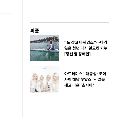
피플
"노 잡고 바뀌었죠"…다리
잃은 청년 다시 일으킨 카누
[당신 옆 장애인]
아르테미스 "대중성·코어
사이 해답 찾았죠"…알을
깨고 나온 '초자아'