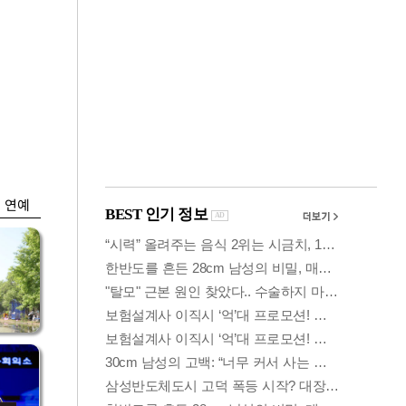
금융
시
다시 뛰는 코스닥…
'들
ETF 수익률 상위권
찍어
연예