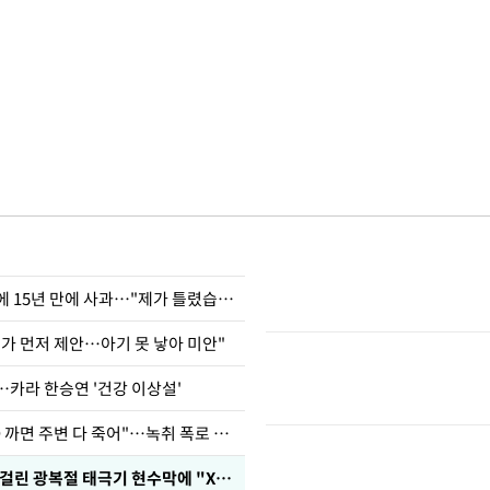
표창원, 남규리에 15년 만에 사과…"제가 틀렸습니다"
내가 먼저 제안…아기 못 낳아 미안"
…카라 한승연 '건강 이상설'
차가원 "○○○ 까면 주변 다 죽어"…녹취 폭로 파장
김희철, 거꾸로 걸린 광복절 태극기 현수막에 "X돌았네"