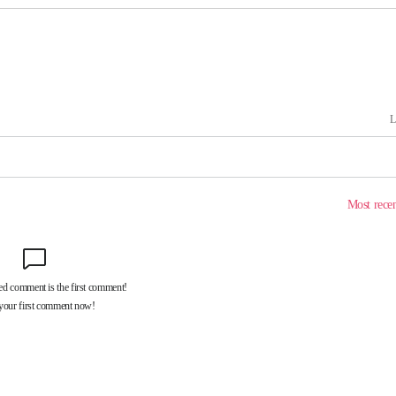
계속[다음
"
려 죄송"
·서미화·
1위… 정
鄭
위해 뛸
승리
내일날씨]
 원해 아
보