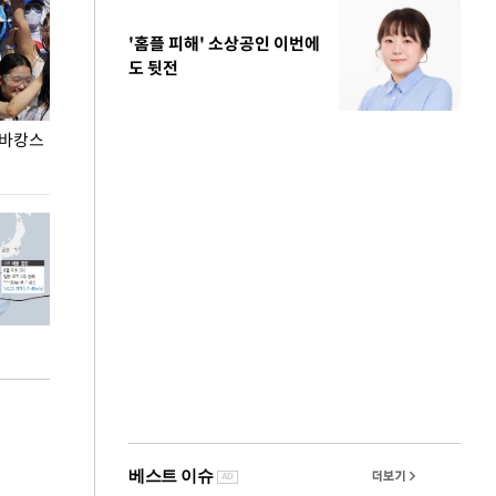
'홈플 피해' 소상공인 이번에
도 뒷전
 바캉스
용산어린이정원 앞 즐비한 근조화환, 왜?
이번주 국회에는 