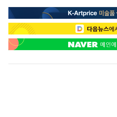
-8246초 전 >
선재도서 해루질 나섰다 실종 60대, 닷새 만에 숨진 채 발견
-5780초 전 >
남자 농구, 나고야 아시안게임서 '홈팀' 일본과 한일전
-5156초 전 >
여수 오동도 해상서 모터보트 전복…1명 사망·1명 실종
-1383초 전 >
극한폭염 한풀 꺾이지만…'낮 최고 35도' 무더위, 열대야 
주 날씨]
26분 전 >
축구협회 "압수수색·성접대 논란 사과…쇄신의 기회로 삼겠다
51분 전 >
[속보]'압수수색·성접대 논란' 축구협회 "실망과 걱정 안겨드
4시간 전 >
'최고 37도' 폭염 지속…강원동해안 최대 150㎜ 비
5시간 전 >
[속보]뉴욕증시 상승 마감…S&P 0.6% 나스닥 1.3%↑