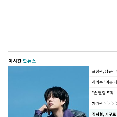
이시간
핫뉴스
하리수 "이혼 
"손 떨림 포착"