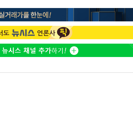
"창 3개 띄워도 답답함 없
1
네"…'폴드8 울트라', 일
써보니
오세훈 "용산공원 아파트,
2
학 뒤집는 것"
계속[다음
'폭염 휴식기' 프로야구 1
3
"
식 병행…"야외 훈련 해도
려 죄송"
휴머노이드부터 AI공장
4
M.AX 성과
'덜 똘똘한 한 채' 시대 
5
에 쏠리는 관심[세제 개편,
"손 떨림 포착"…카라 한
6
팬들 '걱정'
'리센느 논란' 김선태, 
7
장 "다시 돌아올 생각?"