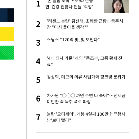
"손 떨림 포착"…카라 한승
1
1
주일
연, 건강 괜찮나 팬들 '걱정'
 노무현·문재인 철
'리센느 논란' 김선태, 초췌한 근황…충주시
2
2
장 "다시 돌아올 생각?"
0개 구단, 훈련·휴
스윙스 "120억 빚, 빛 보인다"
3
3
 안전 최우선"
까지…제조업 바꾸는
'4대 의사 가문' 하영 "증조부, 고종 황제 진
4
4
료"
오나…20억대 아파트
김상혁, 미모의 의류 사업가와 핑크빛 분위기
5
5
 그 이후②]
승연, 건강 괜찮나
차가원 "○○○ 까면 주변 다 죽어"…전세금
6
6
미반환 속 녹취 폭로 파장
초췌한 근황…충주시
놀란 '오디세이', 개봉 4일째 100만↑ "'왕사
7
7
남'보다 빨라"