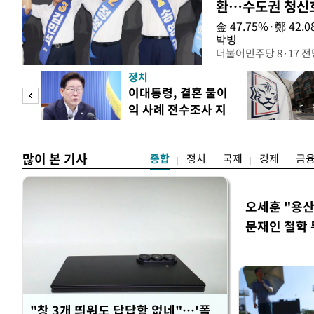
환…수도권 청신
金 47.75%·鄭 42
박빙
더불어민주당 8·17 
인천 권리당원 투표에서
정치
난주 첫 주말 순회경선
 사업
이대통령, 결혼 불이
경남에서는 정청래 후보
익 사례 전수조사 지
앙당 선관위원장은 8일
시
합산 결과 김 후보가 전체
많이 본 기사
종합
정치
국제
경제
금
오세훈 "용산
문재인 철학 
"창 3개 띄워도 답답함 없네"…'폴