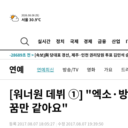
5시간 전 >
[속보]뉴욕증시 상승 마감…S&P 0.6% 나스닥 1.3%↑
2026.08.08 (토)
서울 30.9℃
-29985초 전 >
[속보]與최고위원 제주·인천 순회경선…박선원·최민희
한민수·김용 순
-29938초 전 >
[속보]김민석, 與 전대 당원투표 누적 득표율 45.42%로 
청래 44.56%
-29220초 전 >
[속보]與 대표 경선 제주·인천 당원투표…金 47.75%·
실시간
정치
국제
경제
금융
산업
42.08%·宋 10.17%
-28754초 전 >
이강인 "아틀레티코 이적 기뻐…등번호 7번 의미보단 팀 
것"
-28689초 전 >
[속보]與 당대표 경선, 제주·인천 권리당원 투표 김민석 
-22463초 전 >
낮 최고 35도 '무더위'…동해안 시간당 30㎜ '강한 비'[
연예
연예최신
방송/TV
영화
가요
드
-21733초 전 >
[속보]이강인 "감독님이 원하는 마음 느꼈고, 많은 트로피
틀레티코 이적"
-21515초 전 >
수도권 40도 육박 '펄펄'…동해안 일부 지역엔 호의주의
-20484초 전 >
온열질환 사망자 3명 늘어…누적 환자 3000명 돌파
[워너원 데뷔 ①] "엑소
-14429초 전 >
강릉에 시간당 81.4㎜ 물폭탄…도로 잠기고 담벼락 붕괴
꿈만 같아요"
-10536초 전 >
백운산서 80년근 천종산삼 9뿌리 발견…감정가 1.3억원
-8246초 전 >
선재도서 해루질 나섰다 실종 60대, 닷새 만에 숨진 채 발견
-5780초 전 >
남자 농구, 나고야 아시안게임서 '홈팀' 일본과 한일전
등록 2017.08.07 18:05:27
수정 2017.08.07 19:39:50
-5156초 전 >
여수 오동도 해상서 모터보트 전복…1명 사망·1명 실종