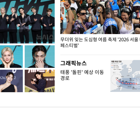
무더위 잊는 도심형 여름 축제 '2026 서울
페스티벌'
그래픽뉴스
태풍 '돌핀' 예상 이동
경로