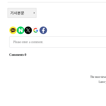
-1383초 전 >
극한폭염 한풀 꺾이지만…'낮 최고 35도' 무더위, 열대야 
주 날씨]
26분 전 >
기사본문
축구협회 "압수수색·성접대 논란 사과…쇄신의 기회로 삼겠다
51분 전 >
[속보]'압수수색·성접대 논란' 축구협회 "실망과 걱정 안겨드
4시간 전 >
'최고 37도' 폭염 지속…강원동해안 최대 150㎜ 비
5시간 전 >
[속보]뉴욕증시 상승 마감…S&P 0.6% 나스닥 1.3%↑
-29985초 전 >
[속보]與최고위원 제주·인천 순회경선…박선원·최민희
한민수·김용 순
-29938초 전 >
[속보]김민석, 與 전대 당원투표 누적 득표율 45.42%로 
청래 44.56%
-29220초 전 >
[속보]與 대표 경선 제주·인천 당원투표…金 47.75%·
42.08%·宋 10.17%
-28754초 전 >
이강인 "아틀레티코 이적 기뻐…등번호 7번 의미보단 팀 
것"
-28689초 전 >
[속보]與 당대표 경선, 제주·인천 권리당원 투표 김민석 
-22463초 전 >
낮 최고 35도 '무더위'…동해안 시간당 30㎜ '강한 비'[
-21733초 전 >
[속보]이강인 "감독님이 원하는 마음 느꼈고, 많은 트로피
틀레티코 이적"
-21515초 전 >
수도권 40도 육박 '펄펄'…동해안 일부 지역엔 호의주의
-20484초 전 >
온열질환 사망자 3명 늘어…누적 환자 3000명 돌파
-14429초 전 >
강릉에 시간당 81.4㎜ 물폭탄…도로 잠기고 담벼락 붕괴
-10536초 전 >
백운산서 80년근 천종산삼 9뿌리 발견…감정가 1.3억원