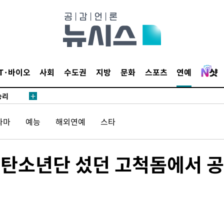
·서미화·
1위… 정
鄭
IT·바이오
사회
수도권
지방
문화
스포츠
연예
위해 뛸
승리
내일날씨]
라마
예능
해외연예
스타
 원해 아
보
·방탄소년단 섰던 고척돔에서 