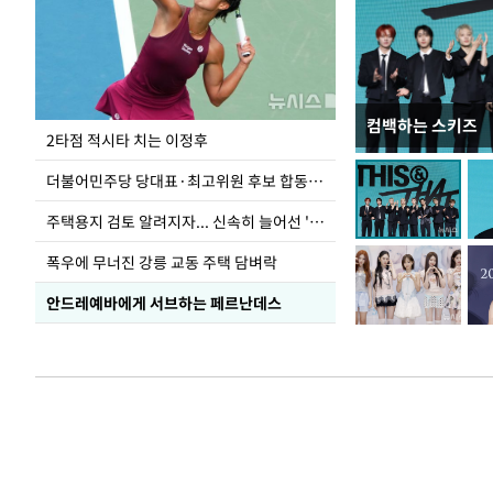
컴백하는 스키즈
청와대 일주일
2타점 적시타 치는 이정후
더불어민주당 당대표·최고위원 후보 합동연설회
주택용지 검토 알려지자... 신속히 늘어선 '근조화환'
폭우에 무너진 강릉 교동 주택 담벼락
안드레예바에게 서브하는 페르난데스