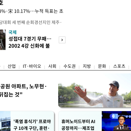
호
.08%·宋 10.17%…누적 득표는 초
전당대회 세 번째 순회경선지인 제주·
 김민석 당대표 후보가 승리했다. 지
국제
경제
에서 충청권은 김 후보가, 부산·울산·
성접대 7경기 무패…
세계식량가격 다
가 승리한 바 있다. 소병훈 민주당 중
2002 4강 신화에 불
상승…곡물·설탕 
 제주·인천 순회경선 권리당원 투표
똥
썩'
 투표 4만7198표 중 2만2537
융
산업
IT·바이오
사회
수도권
지방
문화
스포츠
공원 아파트, 노무현·
뒤집는 것"
'폭염 휴식기' 프로야
휴머노이드부터 AI
구 10개 구단, 훈련·
공장까지…제조업