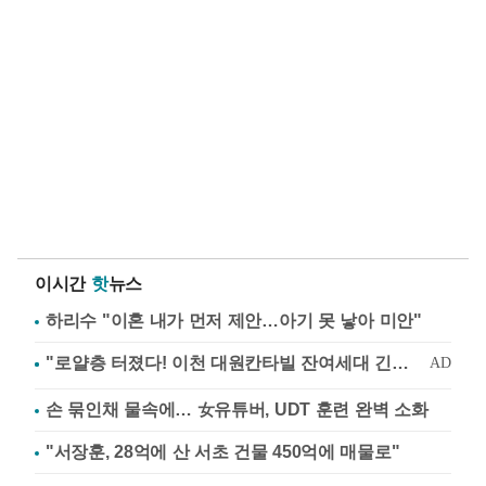
이시간
핫
뉴스
하리수 "이혼 내가 먼저 제안…아기 못 낳아 미안"
손 묶인채 물속에… 女유튜버, UDT 훈련 완벽 소화
"서장훈, 28억에 산 서초 건물 450억에 매물로"