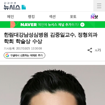
메인
랭킹
섹션
포토
한림대강남성심병원 김중일교수, 정형외과
학회 학술상 수상
기사등록
2017/10/25 13:30:08
가
가
구글에서 선호하는 매체로 추가