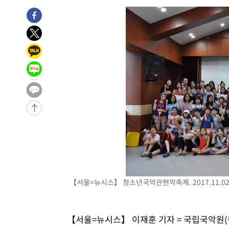
-26441초 전 >
[속보]코스닥, 2.15포인트(0.27%) 내린 797.44 출발
-26424초 전 >
[속보]코스피, 119.51포인트(1.81%) 내린 6478.75 개
-22871초 전 >
6월 경상수지 497.3억 달러…두 달 연속 사상 최대
-22822초 전 >
서울 낮 39도 '폭염중대경보'…40도 관측 가능성도
-20184초 전 >
미 워싱턴주 스포캔 시의 통제불능 3개 산불, 방화선 일부
-12357초 전 >
[속보] 호르무즈 해협 이란-오만 협상 기대속 뉴욕증시 혼
우 0.49%↑
-10712초 전 >
[속보] 이란 대통령 "지금 최고지도자와 소통하기가 매우
취임 3년 인터뷰
1시간 전 >
[속보] "이란-오만, 호르무즈 해협 통행 항로 합의" 이란 외
【서울=뉴시스】 청소년국악관현악축제. 2017.11.02.
【서울=뉴시스】 이재훈 기자 = 국립국악원