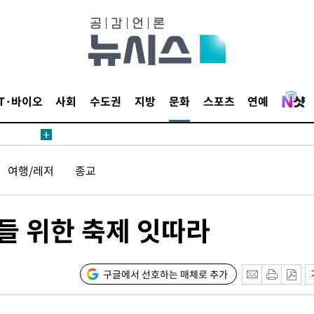
장
IT·바이오
사회
수도권
지방
문화
스포츠
연예
 구축
여행/레저
종교
조 마감 다
 어려워"
무부 대변인
들 위한 축제 잇따라
등 압수수
월 중 예
구글에서 선호하는 매체로 추가