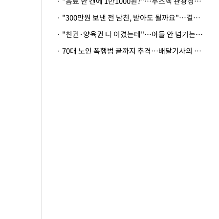
· "음료 한 캔에 1만1000원?"…우즈벡 관광청까지 나섰다, 유튜버 폭로 후폭풍
· "300만원 보낸 전 남친, 받아도 될까요"…결혼 앞둔 예비신부의 뜻밖 고충
· "친권·양육권 다 이겼는데"…아들 안 넘기는 아내에 '강제집행' 가능할까
· 70대 노인 폭행범 끝까지 추격…배달기사의 용기, 추가 피해 막았다