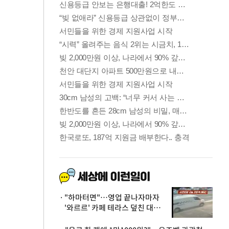
"하마터면"…영업 끝나자마자
'와르르' 카페 테라스 덮친 대리
석 외벽