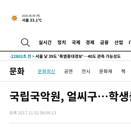
상
-31021초 전 >
[속보]코스피 매도사이드카 발동…4%대 급락
-30293초 전 >
[속보]전남광주 초대 시민추천 부시장에 백승주·윤난실
2026.08.06 (목)
서울 33.1℃
-27854초 전 >
서울 열대야 15일째 지속…비공식 '초열대야' 30도 넘어
-26421초 전 >
[속보]코스닥, 2.15포인트(0.27%) 내린 797.44 출발
-26404초 전 >
[속보]코스피, 119.51포인트(1.81%) 내린 6478.75 개
실시간
정치
국제
경제
금융
산업
-22851초 전 >
6월 경상수지 497.3억 달러…두 달 연속 사상 최대
-22802초 전 >
서울 낮 39도 '폭염중대경보'…40도 관측 가능성도
-20164초 전 >
미 워싱턴주 스포캔 시의 통제불능 3개 산불, 방화선 일부
문화
문화최신
공연
전시
문화재
책
-12337초 전 >
[속보] 호르무즈 해협 이란-오만 협상 기대속 뉴욕증시 혼
우 0.49%↑
-10692초 전 >
[속보] 이란 대통령 "지금 최고지도자와 소통하기가 매우
취임 3년 인터뷰
1시간 전 >
[속보] "이란-오만, 호르무즈 해협 통행 항로 합의" 이란 외
국립국악원, 얼씨구…학생
-31861초 전 >
[속보]경찰, '홍명보 선임 논란' 대한축구협회·축구회관 
색
-31248초 전 >
[속보]산업장관 "美무역법 제301조 과잉생산 결과 발표 8
상
등록 2017.11.02 08:06:13
-31041초 전 >
[속보]코스피 매도사이드카 발동…4%대 급락
-30313초 전 >
[속보]전남광주 초대 시민추천 부시장에 백승주·윤난실
-27874초 전 >
서울 열대야 15일째 지속…비공식 '초열대야' 30도 넘어