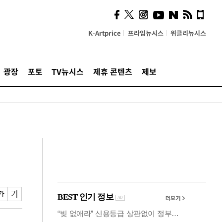
카페사장들 "배달플랫폼 상
생안이 더 절실"
K-Artprice
프라임뉴시스
위클리뉴시스
광장
포토
TV뉴시스
제휴 콘텐츠
제보