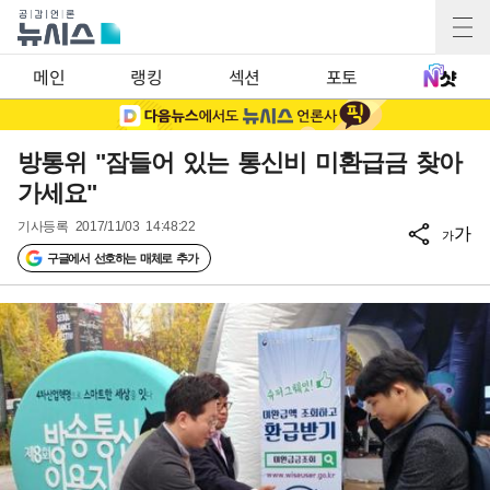
메인
랭킹
섹션
포토
방통위 "잠들어 있는 통신비 미환급금 찾아
가세요"
기사등록
2017/11/03 14:48:22
가
가
구글에서 선호하는 매체로 추가