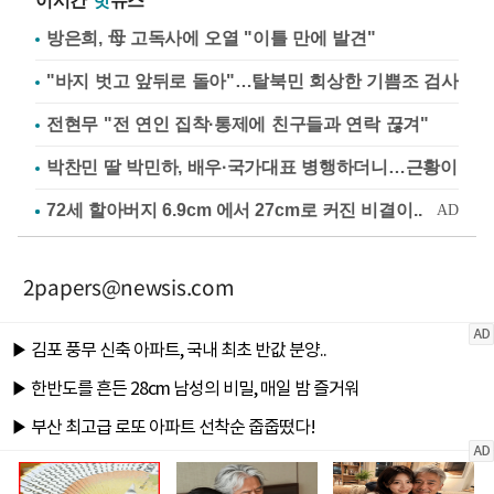
이시간
핫
뉴스
방은희, 母 고독사에 오열 "이틀 만에 발견"
"바지 벗고 앞뒤로 돌아"…탈북민 회상한 기쁨조 검사
전현무 "전 연인 집착·통제에 친구들과 연락 끊겨"
박찬민 딸 박민하, 배우·국가대표 병행하더니…근황이
2papers@newsis.com