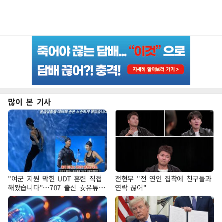
많이 본 기사
"여군 지원 막힌 UDT 훈련 직접
전현무 "전 연인 집착에 친구들과
해봤습니다"…707 출신 女유튜버
연락 끊어"
'완벽 소화'