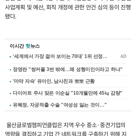
사업계획 및 예산, 회칙 개정에 관한 안건 심의 등이 진행
됐다.
이시간
핫
뉴스
장영란 "쌍커풀 3번 밖에…왜 성형미인이라고 하냐"
'마약 자숙' 유아인, 남사친과 뽀뽀 근황
다이어트 주사 맞은 이순실 "10개월만에 45㎏ 감량"
유혜정, 자궁적출 수술 "여성성 잃는 것이…"
울산글로벌챔피언클럽은 지역 우수 중소·중견기업의
역량을 결집하고 기업 간 네트워크를 구축하기 위해 지