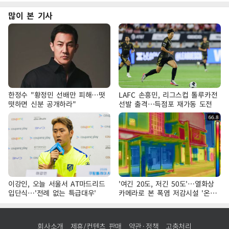
많이 본 기사
한정수 "황정민 선배만 피해…떳
LAFC 손흥민, 리그스컵 톨루카전
떳하면 신분 공개하라"
선발 출격…득점포 재가동 도전
이강인, 오늘 서울서 AT마드리드
'여긴 20도, 저긴 50도'…열화상
입단식…'전례 없는 특급대우'
카메라로 본 폭염 저감시설 '온도
차'
회사소개
제휴/컨텐츠 판매
약관·정책
고충처리