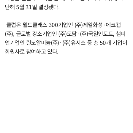
난해 5월 31일 결성됐다.
클럽은 월드클래스 300기업인 (주)제일화성·에코캡
(주), 글로벌 강소기업인 (주)모팜·(주)국일인토트, 챔피
언기업인 린노알미늄(주)·(주)유시스 등 총 50개 기업이
회원사로 참여하고 있다.