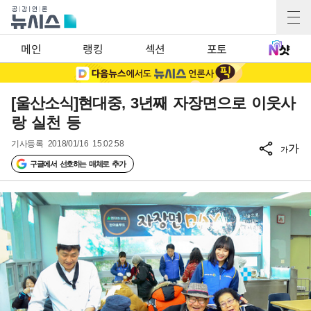
메인
랭킹
섹션
포토
[울산소식]현대중, 3년째 자장면으로 이웃사
랑 실천 등
기사등록
2018/01/16 15:02:58
가
가
구글에서 선호하는 매체로 추가