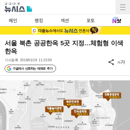
메인
랭킹
섹션
포토
서울 북촌 공공한옥 5곳 지정…체험형 이색
한옥
기사등록
2018/01/19 11:15:00
가
가
구글에서 선호하는 매체로 추가