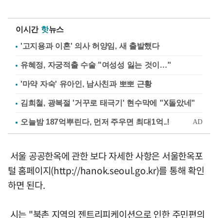
이시간
핫
뉴스
'고지용과 이혼' 의사 허양임, 새 출발했다
유혜정, 자궁적출 수술 "여성성 잃는 것이…"
'마약 자숙' 유아인, 남사친과 뽀뽀 근황
김희철, 광복절 '거꾸로 태극기' 현수막에 "X돌았네"
서울 공공한옥에 관한 보다 자세한 사항은 서울한옥포
털 홈페이지(http://hanok.seoul.go.kr)를 통해 확인
하면 된다.
시는 "북촌 지역의 젠트리피케이션으로 인한 주민편의