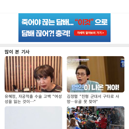
많이 본 기사
유혜정, 자궁적출 수술 고백 "여성
김정렬 "친형 군대서 구타로 사
성을 잃는 것이…"
망…유골 못 찾아"